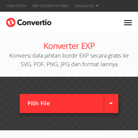
Video Editor
Add Subtitles to Video
Selanjutnya
Konverter EXP
Konversi data jahitan bordir EXP secara gratis ke
SVG, PDF, PNG, JPG dan format lainnya
Pilih File