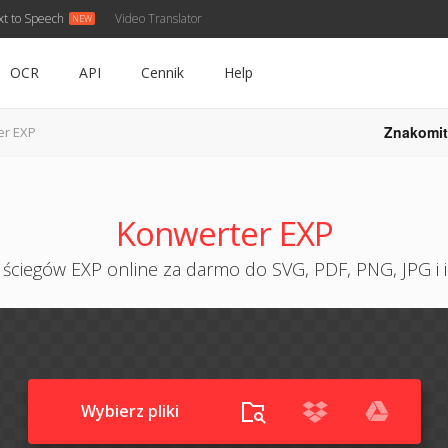
xt to Speech
Video Translator
OCR
API
Cennik
Help
Znakomit
er EXP
Konwerter EXP
ściegów EXP online za darmo do SVG, PDF, PNG, JPG i
Wybierz pliki