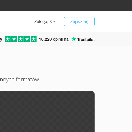
Zaloguj Się
Zapisz się
y
10,220
opinii na
 innych formatów