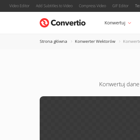
Video Editor
Add Subtitles to Video
Compress Video
GIF Editor
Te
Konwertuj
Strona główna
Konwerter Wektorów
Konwert
Konwertuj dane 