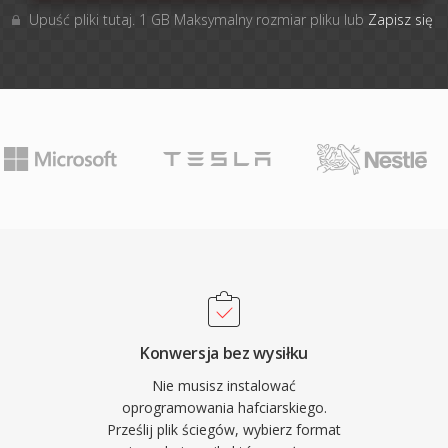
Upuść pliki tutaj. 1 GB Maksymalny rozmiar pliku lub
Zapisz się
Konwersja bez wysiłku
Nie musisz instalować
oprogramowania hafciarskiego.
Prześlij plik ściegów, wybierz format