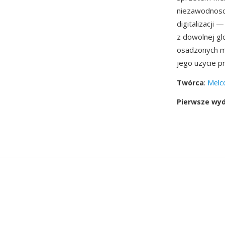
niezawodnosc
digitalizacji
z dowolnej gl
osadzonych me
jego uzycie p
Twórca
:
Melco
Pierwsze wy