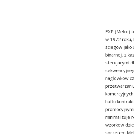
EXP (Melco) 
w 1972 roku,
sciegow jako 
binarnej, z k
sterujacymi d
sekwencyjneg
nagłowkow czy
przetwarzaniu
komercyjnych 
haftu kontrak
promocyjnymi.
minimalizuje r
wzorkow dzie
sprzetem Mel