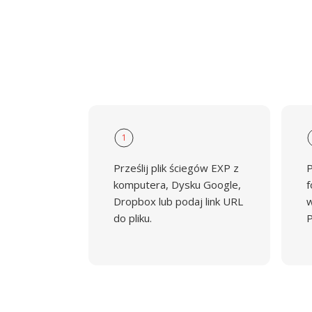
1
Prześlij plik ściegów EXP z
P
komputera, Dysku Google,
f
Dropbox lub podaj link URL
w
do pliku.
P