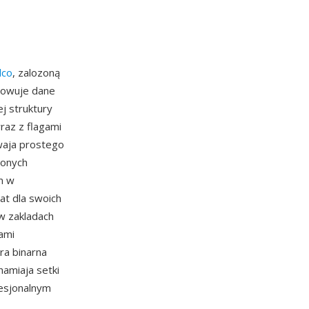
lco
, zalozoną
howuje dane
j struktury
raz z flagami
ywaja prostego
zonych
m w
at dla swoich
w zakladach
ami
ra binarna
hamiaja setki
esjonalnym