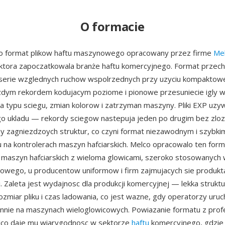
O formacie
to format plikow haftu maszynowego opracowany przez firme
Me
 ktora zapoczatkowala branże haftu komercyjnego. Format przec
serie wzglednych ruchow wspolrzednych przy uzyciu kompaktowe
azdym rekordem kodujacym poziome i pionowe przesuniecie igly w
la typu sciegu, zmian kolorow i zatrzyman maszyny. Pliki EXP uz
o ukladu — rekordy sciegow nastepuja jeden po drugim bez zlo
 zagniezdzoych struktur, co czyni format niezawodnym i szybki
 na kontrolerach maszyn hafciarskich. Melco opracowalo ten form
maszyn hafciarskich z wieloma glowicami, szeroko stosowanych 
towego, u producentow uniformow i firm zajmujacych sie produkt
 Zaleta jest wydajnosc dla produkcji komercyjnej — lekka struktu
ozmiar pliku i czas ladowania, co jest wazne, gdy operatorzy uruc
nnie na maszynach wieloglowicowych. Powiazanie formatu z prof
co daje mu wiarygodnosc w sektorze
haftu
komercyjnego, gdzie