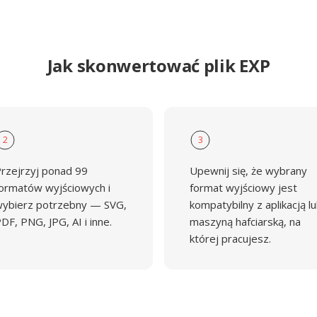
Jak skonwertować plik EXP
2
3
rzejrzyj ponad 99
Upewnij się, że wybrany
ormatów wyjściowych i
format wyjściowy jest
ybierz potrzebny — SVG,
kompatybilny z aplikacją l
DF, PNG, JPG, AI i inne.
maszyną hafciarską, na
której pracujesz.