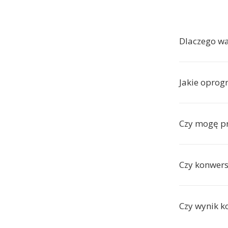
Dlaczego wa
Jakie oprog
Czy mogę pr
Czy konwersj
Czy wynik ko