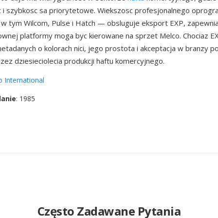
 i szybkosc sa priorytetowe. Wiekszosc profesjonalnego oprog
 — w tym Wilcom, Pulse i Hatch — obsluguje eksport EXP, zapewnia
ownej platformy moga byc kierowane na sprzet Melco. Chociaz EX
tadanych o kolorach nici, jego prostota i akceptacja w branzy 
rzez dziesieciolecia produkcji haftu komercyjnego.
 International
danie
: 1985
Często Zadawane Pytania