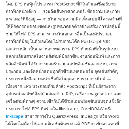
โดย EPS ห่อหุ้มโปรแกรม PostScript ที่มีในตัวเองซึ่งอธิบาย
กราฟิกหน้าเดียว — รวมถึงเส้นทางเวกเตอร์, ข้อความ และภาพ
แรสเตอร์ที่ฝังอยู่ — ภายในกรอบความคิดเห็นแบบมีโครงสร้างที่
ให้พิกัดกรอบขอบเขตและรูปขนาดย่อตัวอย่างเสริม การห่อหุ้มนี้
ช่วยให้ไฟล์ EPS สามารถวางในเอกสารอื่นเป็นองค์ประกอบ
กราฟิกที่มีอยู่ในตัวเองโดยไม่รบกวนโค้ด PostScript ของ
เอกสารหลัก เป็นเวลาหลายทศวรรษ EPS ทำหน้าที่เป็นรูปแบบ
แลกเปลี่ยนสากลในงานสิ่งพิมพ์มืออาชีพ, งานก่อนพิมพ์ และการ
ผลิตสิ่งพิมพ์ ได้รับการยอมรับจากแอปพลิเคชันออกแบบ, ภาพ
ประกอบ และจัดหน้าแทบทุกตัวข้ามแพลตฟอร์ม จุดเด่นสำคัญ
ประการหนึ่งคือความน่าเชื่อถือในอุตสาหกรรมการพิมพ์ —
เนื่องจาก EPS ประกอบด้วยคำสั่ง PostScript ที่เป็นอิสระจาก
อุปกรณ์ ผลลัพธ์จึงสม่ำเสมอข้าม RIP, เครื่อง imagesetter และ
เครื่องพิมพ์ต่างๆ ความเข้ากันได้ข้ามแอปพลิเคชันเป็นจุดแข็งอีก
ประการ: ไฟล์ EPS ที่สร้างใน Illustrator, CorelDRAW หรือ
Inkscape
สามารถวางใน QuarkXPress, InDesign หรือ Word
ได้โดยไม่ต้องใช้แอปพลิเคชันต้นทาง แม้ PDF จะเข้ามาแทนที่