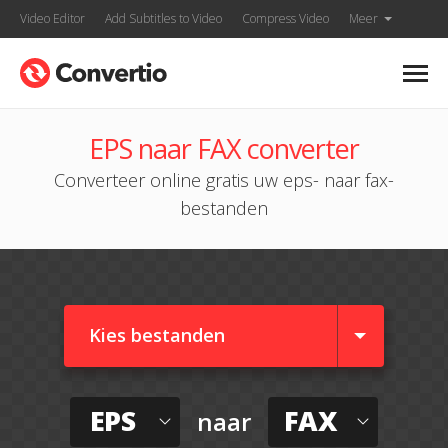
Video Editor
Add Subtitles to Video
Compress Video
Meer
EPS naar FAX converter
Converteer online gratis uw eps- naar fax-
bestanden
Kies bestanden
EPS
FAX
naar