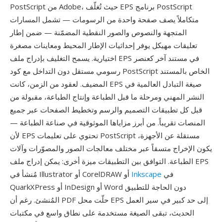
PostScript من Adobe، حيث تُغلّف EPS برنامج PostScript
متكاملاً يصف صفحة واحدة من الرسومات — تشمل المسارات
المتجهة والنصوص والصور النقطية المضمّنة — ضمن إطار
تعليقات مهيكل يوفر إحداثيات الإطار المحيط ومعاينات مصغرة
اختيارية. يسمح التغليف بإدراج ملف EPS في مستند آخر كعنصر
رسومي مستقل دون التداخل مع كود PostScript الخاص بالمستند
المضيف. لعقود من الزمن، كانت EPS صيغة التبادل العالمية في
النشر المهني ومرحلة ما قبل الطباعة وإنتاج الطباعة، مقبولة من
قبل كل تطبيقات التصميم والرسم وتخطيط الصفحات عبر جميع
المنصات تقريباً. من أبرز مزاياها الموثوقية في صناعة الطباعة —
لأن EPS تحتوي على تعليمات PostScript مستقلة عن الأجهزة،
يكون الإخراج متسقاً عبر مختلف معالجات الصور والمصوّرات وآلات
الطباعة. التوافق بين التطبيقات ميزة أخرى: يمكن إدراج ملف EPS
في
Inkscape
مُنشأ في Illustrator أو CorelDRAW أو
QuarkXPress أو InDesign أو Word دون الحاجة للتطبيق
المُنشئ. رغم أن PDF حلّت محل EPS إلى حد كبير في سير العمل
الحديث، تبقى الصيغة مستخدمة على نطاق واسع في مكتبات