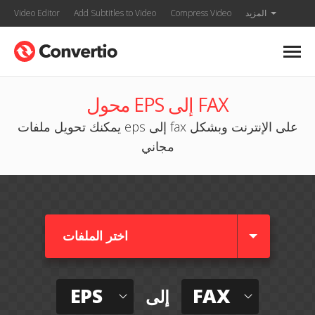
المزيد
Compress Video
Add Subtitles to Video
Video Editor
محول EPS إلى FAX
يمكنك تحويل ملفات eps إلى fax على الإنترنت وبشكل
مجاني
اختر الملفات
EPS
FAX
إلى