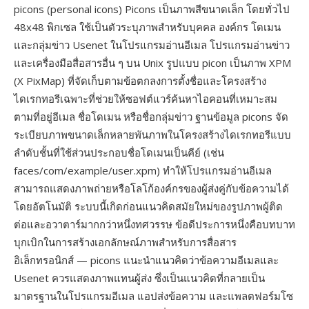
picons (personal icons) Picons เป็นภาพสีขนาดเล็ก โดยทั่วไป
48x48 พิกเซล ใช้เป็นตัวระบุภาพสำหรับบุคคล องค์กร โดเมน
และกลุ่มข่าว Usenet ในโปรแกรมอ่านอีเมล โปรแกรมอ่านข่าว
และเครื่องมือสื่อสารอื่น ๆ บน Unix รูปแบบ picon เป็นภาพ XPM
(X PixMap) ที่จัดเก็บตามข้อตกลงการตั้งชื่อและโครงสร้าง
ไดเรกทอรีเฉพาะที่ช่วยให้ซอฟต์แวร์ค้นหาไอคอนที่เหมาะสม
ตามที่อยู่อีเมล ชื่อโดเมน หรือชื่อกลุ่มข่าว ฐานข้อมูล picons จัด
ระเบียบภาพขนาดเล็กหลายพันภาพในโครงสร้างไดเรกทอรีแบบ
ลำดับชั้นที่ใช้ส่วนประกอบชื่อโดเมนเป็นคีย์ (เช่น
faces/com/example/user.xpm) ทำให้โปรแกรมอ่านอีเมล
สามารถแสดงภาพถ่ายหรือโลโก้องค์กรของผู้ส่งคู่กับข้อความได้
โดยอัตโนมัติ ระบบนี้เกิดก่อนแนวคิดสมัยใหม่ของรูปภาพผู้ติด
ต่อและอวาตาร์มากกว่าหนึ่งทศวรรษ ข้อดีประการหนึ่งคือบทบาท
บุกเบิกในการสร้างเอกลักษณ์ภาพสำหรับการสื่อสาร
อิเล็กทรอนิกส์ — picons แนะนำแนวคิดว่าข้อความอีเมลและ
Usenet ควรแสดงภาพแทนผู้ส่ง ซึ่งเป็นแนวคิดที่กลายเป็น
มาตรฐานในโปรแกรมอีเมล แอปส่งข้อความ และแพลตฟอร์มโซ