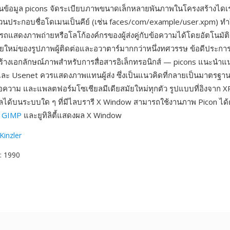
 ฐานข้อมูล picons จัดระเบียบภาพขนาดเล็กหลายพันภาพในโครงสร้างได
ช้ส่วนประกอบชื่อโดเมนเป็นคีย์ (เช่น faces/com/example/user.xpm) 
ถแสดงภาพถ่ายหรือโลโก้องค์กรของผู้ส่งคู่กับข้อความได้โดยอัตโนมัติ 
ยใหม่ของรูปภาพผู้ติดต่อและอวาตาร์มากกว่าหนึ่งทศวรรษ ข้อดีประกา
ร้างเอกลักษณ์ภาพสำหรับการสื่อสารอิเล็กทรอนิกส์ — picons แนะนำแน
และ Usenet ควรแสดงภาพแทนผู้ส่ง ซึ่งเป็นแนวคิดที่กลายเป็นมาตรฐ
้อความ และแพลตฟอร์มโซเชียลมีเดียสมัยใหม่ทุกตัว รูปแบบที่อิงจาก 
ได้บนระบบใด ๆ ที่มีไลบรารี X Window สามารถใช้งานภาพ Picon ได้
,
GIMP
และยูทิลิตี้แสดงผล X Window
Kinzler
: 1990