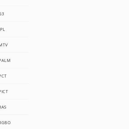
G3
IPL
 MTV
 PALM
 PCT
PICT
RAS
 RGBO