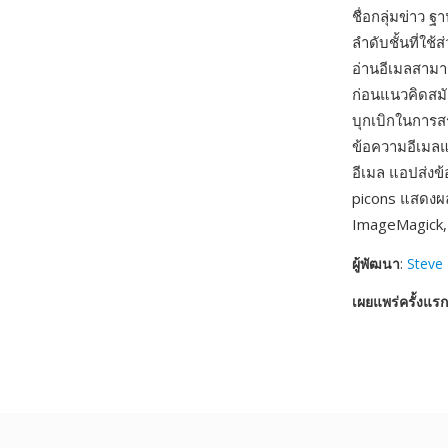
ชื่อกลุ่มข่าว
ลำดับชั้นที่ใ
อ่านอีเมลสามาร
ก่อนแนวคิดสมั
บุกเบิกในการส
ข้อความอีเมล
อีเมล แอปส่งข
picons แสดงผล
ImageMagick
ผู้พัฒนา
:
Steve 
เผยแพร่ครั้งแรก