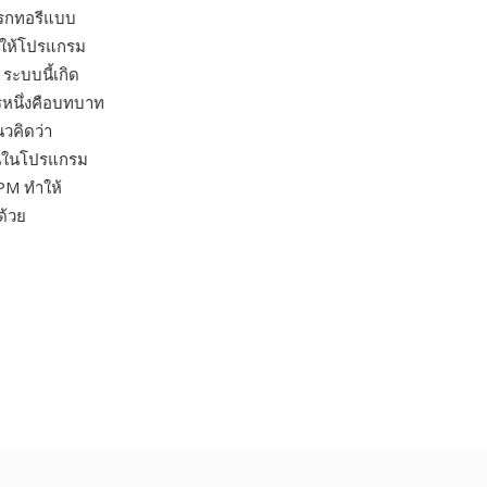
เรกทอรีแบบ
ทำให้โปรแกรม
ระบบนี้เกิด
รหนึ่งคือบทบาท
วคิดว่า
านในโปรแกรม
XPM ทำให้
ด้วย