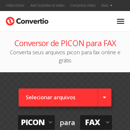
Video Editor
Add Subtitles to Video
Compress Video
Mais
Conversor de PICON para FAX
Converta seus arquivos picon para fax online e
grátis
Selecionar arquivos
PICON
FAX
para