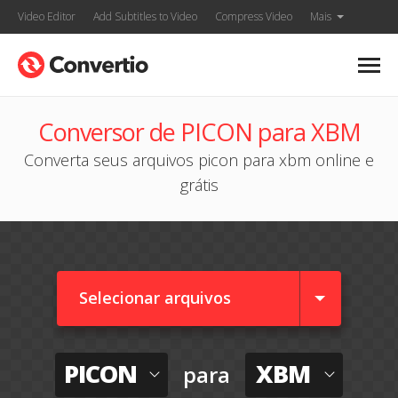
Video Editor
Add Subtitles to Video
Compress Video
Mais
Conversor de PICON para XBM
Converta seus arquivos picon para xbm online e
grátis
Selecionar arquivos
PICON
XBM
para