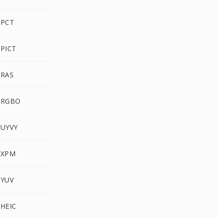
 PCT
 PICT
 RAS
 RGBO
 UYVY
 XPM
 YUV
 HEIC