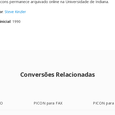
picons permanece arquivado online na Universidade de Indiana.
or
:
Steve Kinzler
nicial
: 1990
Conversões Relacionadas
CO
PICON para FAX
PICON para