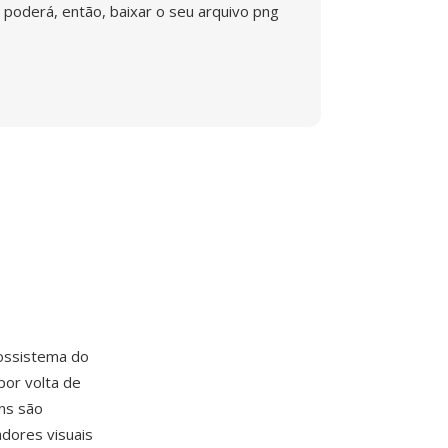
poderá, então, baixar o seu arquivo png
ossistema do
por volta de
ns são
adores visuais