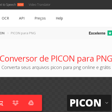
xt to Speech
Video Translator
OCR
API
Preços
Help
Excelente
CON
PICON para PNG
Conversor de PICON para PN
Converta seus arquivos picon para png online e grátis
PICON