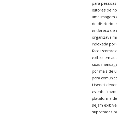
para pessoas,
leitores de n
uma imagem X
de diretorio 
endereco de 
organizava mi
indexada por
faces/com/exa
exibissem aut
suas mensage
por mais de u
para comunica
Usenet dever
eventualmente
plataforma d
sejam exibive
suportadas p