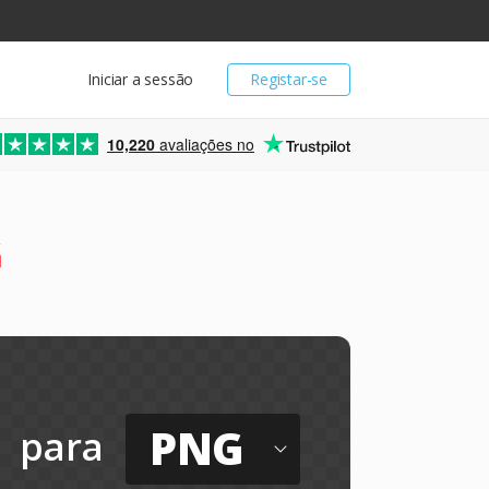
Iniciar a sessão
Registar-se
10,220
avaliações no
G
PNG
para