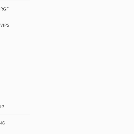
 RGF
 VIPS
NG
PNG