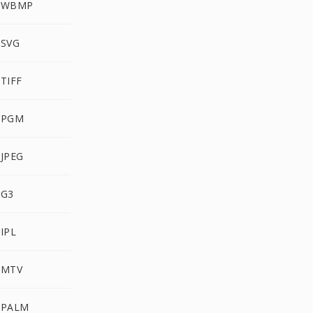
a WBMP
 SVG
 TIFF
a PGM
 JPEG
 G3
IPL
 MTV
 PALM