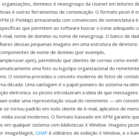
 organizações, dominios é newsgroups da Usenet em leitores de
oticias é outras ferramentas de comunicação. O formato picon é 
PM (X PixMap) armazenada com convencoes de nomenclatura é 
específicas que permitem ao software buscar o ícone adequado 
é-mail, nome de dominio ou nome de newsgroup. O banco de dad
lhares dessas pequenas imagens em uma estrutura de diretorio 
 componentes de nome de dominio (por exemplo,
mple/user.xpm), permitindo que clientes de correio como exmh 
omaticamente uma foto ou logotipo organizacional do remetente
ns. O sistema precedeu o conceito moderno de fotos de contat
ma década. Uma vantagem é o papel pioneiro do sistema na ident
ção eletronica: os picons introduziram a ideia de que mensagens
iam exibir uma representação visual do remetente — um conceit
 se tornou padrão em todo cliente de é-mail, aplicativo de men
e mídia social modernos. O formato baseado em XPM garante que
is em qualquer sistema com bibliotecas X Window. Imagens pico
or ImageMagick,
GIMP
é utilitários de exibição X Window, e o ba