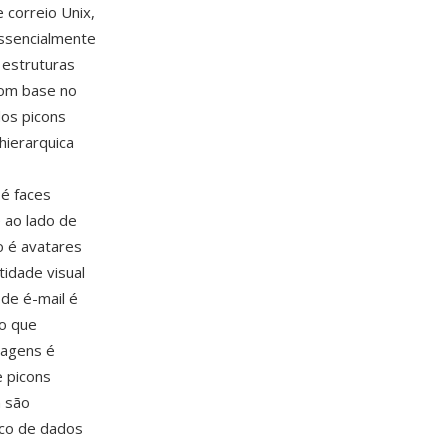
 correio Unix,
essencialmente
estruturas
com base no
os picons
hierarquica
é faces
 ao lado de
o é avatares
idade visual
 de é-mail é
o que
sagens é
 picons
n são
nco de dados