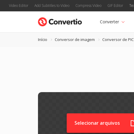
Video Editor
Add Subtitles to Video
Compress Video
GIF Editor
Te
Converter
Início
Conversor de imagem
Conversor de PI
Selecionar arquivos