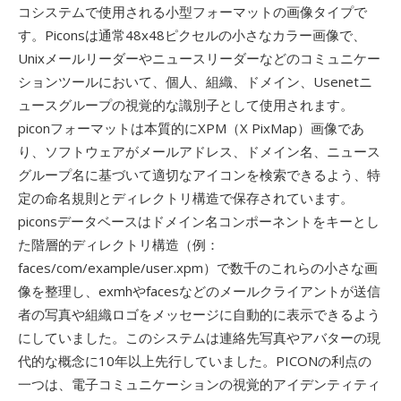
コシステムで使用される小型フォーマットの画像タイプで
す。Piconsは通常48x48ピクセルの小さなカラー画像で、
Unixメールリーダーやニュースリーダーなどのコミュニケー
ションツールにおいて、個人、組織、ドメイン、Usenetニ
ュースグループの視覚的な識別子として使用されます。
piconフォーマットは本質的にXPM（X PixMap）画像であ
り、ソフトウェアがメールアドレス、ドメイン名、ニュース
グループ名に基づいて適切なアイコンを検索できるよう、特
定の命名規則とディレクトリ構造で保存されています。
piconsデータベースはドメイン名コンポーネントをキーとし
た階層的ディレクトリ構造（例：
faces/com/example/user.xpm）で数千のこれらの小さな画
像を整理し、exmhやfacesなどのメールクライアントが送信
者の写真や組織ロゴをメッセージに自動的に表示できるよう
にしていました。このシステムは連絡先写真やアバターの現
代的な概念に10年以上先行していました。PICONの利点の
一つは、電子コミュニケーションの視覚的アイデンティティ