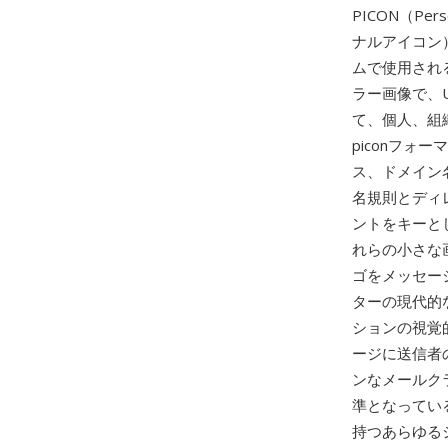
PICON（Per
ナルアイコン
ムで使用される
ラー画像で、
て、個人、組
piconフォ
ス、ドメイン
名規則とディ
ントをキーとした
れらの小さな画
ゴをメッセー
ターの現代的
ションの視覚的
ージに送信者
ンなメールク
準となっている
持つあらゆるシ