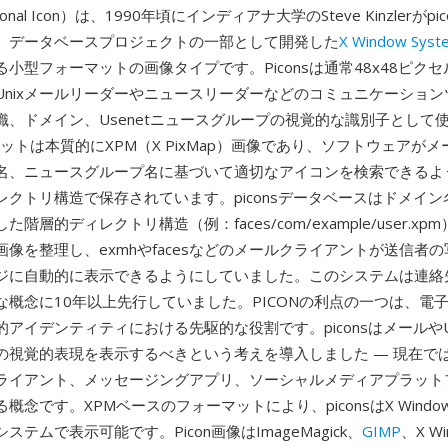
sonal Icon）は、1990年頃にインディアナ大学のSteve Kinzlerがp
）データベースプロジェクトの一部として開発した
X Window Syst
小型フォーマットの画像タイプです。Piconsは通常48x48ピク
Unixメールリーダーやニュースリーダーなどのコミュニケーショ
織、ドメイン、Usenetニュースグループの視覚的な識別子として
ーマットは本質的にXPM（X PixMap）画像であり、ソフトウェアが
名、ニュースグループ名に基づいて適切なアイコンを検索できるよ
レクトリ構造で保存されています。piconsデータベースはドメイ
階層的ディレクトリ構造（例：faces/com/example/user.x
像を整理し、exmhやfacesなどのメールクライアントが送信者
ジに自動的に表示できるようにしていました。このシステムは連絡
な概念に10年以上先行していました。PICONの利点の一つは、電
アイデンティティにおける先駆的な役割です。piconsはメールやUs
の視覚的表現を表示するべきという考えを導入しました — 現在で
ライアント、メッセージングアプリ、ソーシャルメディアプラット
概念です。XPMベースのフォーマットにより、piconsはX Wind
ステムで表示可能です。Picon画像はImageMagick、
GIMP
、X W