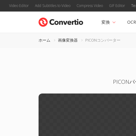
Video Editor
Add Subtitles to Video
Compress Video
GIF Editor
Te
変換
OCR
ホーム
画像変換器
PICONコンバーター
PICO