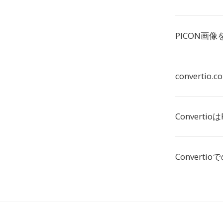
PICON画
convert
Convert
Convert