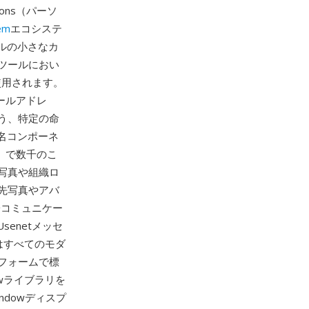
icons（パーソ
em
エコシステ
セルの小さなカ
ンツールにおい
使用されます。
メールアドレ
う、特定の命
ン名コンポーネ
pm）で数千のこ
の写真や組織ロ
先写真やアバ
子コミュニケー
enetメッセ
はすべてのモダ
フォームで標
owライブラリを
indowディスプ