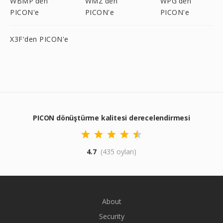
WBMP'den
WMZ'den
WPG'den
PICON'e
PICON'e
PICON'e
X3F'den PICON'e
PICON dönüştürme kalitesi derecelendirmesi
4.7
(435 oyları)
About
Security