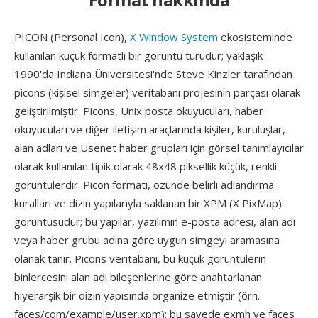
PICON (Personal Icon),
X Window System
ekosisteminde
kullanılan küçük formatlı bir görüntü türüdür; yaklaşık
1990'da Indiana Üniversitesi'nde Steve Kinzler tarafından
picons (kişisel simgeler) veritabanı projesinin parçası olarak
geliştirilmiştir. Picons, Unix posta okuyucuları, haber
okuyucuları ve diğer iletişim araçlarında kişiler, kuruluşlar,
alan adları ve Usenet haber grupları için görsel tanımlayıcılar
olarak kullanılan tipik olarak 48x48 piksellik küçük, renkli
görüntülerdir. Picon formatı, özünde belirli adlandırma
kuralları ve dizin yapılarıyla saklanan bir XPM (X PixMap)
görüntüsüdür; bu yapılar, yazılımın e-posta adresi, alan adı
veya haber grubu adına göre uygun simgeyi aramasına
olanak tanır. Picons veritabanı, bu küçük görüntülerin
binlercesini alan adı bileşenlerine göre anahtarlanan
hiyerarşik bir dizin yapısında organize etmiştir (örn.
faces/com/example/user.xpm); bu sayede exmh ve faces