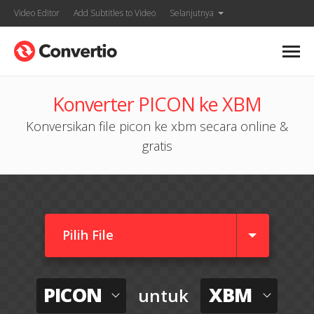
Video Editor
Add Subtitles to Video
Selanjutnya
Konverter PICON ke XBM
Konversikan file picon ke xbm secara online &
gratis
Pilih File
PICON
XBM
untuk