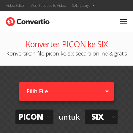
Video Editor
Add Subtitles to Video
Selanjutnya
Konverter PICON ke SIX
Konversikan file picon ke six secara online & gratis
Pilih File
PICON
SIX
untuk