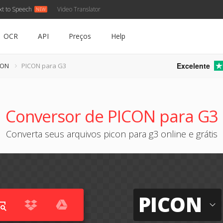
xt to Speech
Video Translator
OCR
API
Preços
Help
Excelente
CON
PICON para G3
Conversor de PICON para G3
Converta seus arquivos picon para g3 online e grátis
PICON