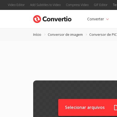
Video Editor
Add Subtitles to Video
Compress Video
GIF Editor
Te
Converter
Início
Conversor de imagem
Conversor de PI
Selecionar arquivos