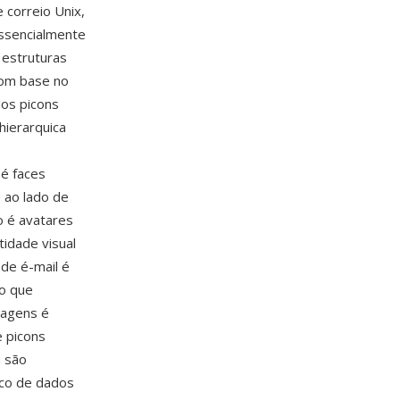
 correio Unix,
essencialmente
estruturas
com base no
os picons
hierarquica
é faces
 ao lado de
o é avatares
idade visual
 de é-mail é
o que
sagens é
 picons
n são
nco de dados