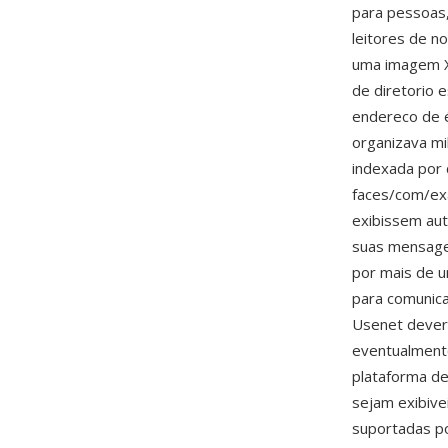
para pessoas,
leitores de n
uma imagem X
de diretorio 
endereco de 
organizava mi
indexada por
faces/com/exa
exibissem aut
suas mensage
por mais de u
para comunica
Usenet dever
eventualmente
plataforma d
sejam exibive
suportadas p