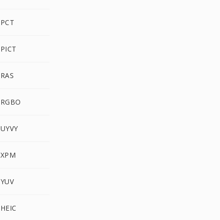
 PCT
 PICT
 RAS
 RGBO
 UYVY
 XPM
 YUV
 HEIC