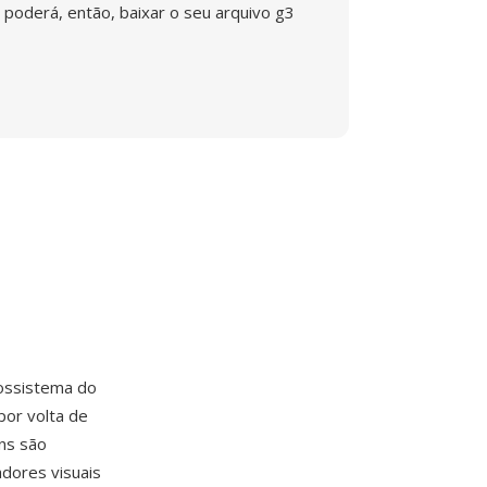
poderá, então, baixar o seu arquivo g3
ossistema do
por volta de
ns são
adores visuais