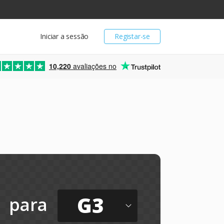
Iniciar a sessão
Registar-se
10,220
avaliações no
G3
para