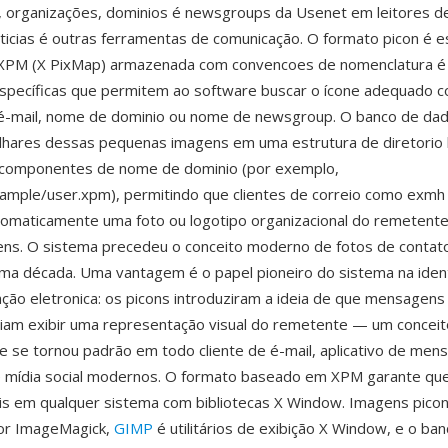
 organizações, dominios é newsgroups da Usenet em leitores de
oticias é outras ferramentas de comunicação. O formato picon é 
PM (X PixMap) armazenada com convencoes de nomenclatura é 
específicas que permitem ao software buscar o ícone adequado 
é-mail, nome de dominio ou nome de newsgroup. O banco de dad
lhares dessas pequenas imagens em uma estrutura de diretorio 
 componentes de nome de dominio (por exemplo,
mple/user.xpm), permitindo que clientes de correio como exmh 
omaticamente uma foto ou logotipo organizacional do remetente
ns. O sistema precedeu o conceito moderno de fotos de contat
ma década. Uma vantagem é o papel pioneiro do sistema na ident
ção eletronica: os picons introduziram a ideia de que mensagens
iam exibir uma representação visual do remetente — um conceit
 se tornou padrão em todo cliente de é-mail, aplicativo de men
e mídia social modernos. O formato baseado em XPM garante que
is em qualquer sistema com bibliotecas X Window. Imagens pico
or ImageMagick,
GIMP
é utilitários de exibição X Window, e o ba