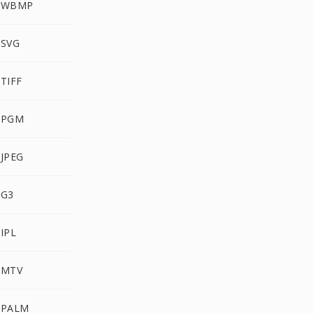
a WBMP
 SVG
 TIFF
a PGM
 JPEG
 G3
IPL
 MTV
 PALM