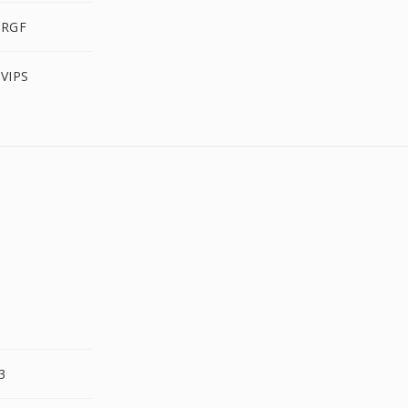
 RGF
 VIPS
3
3