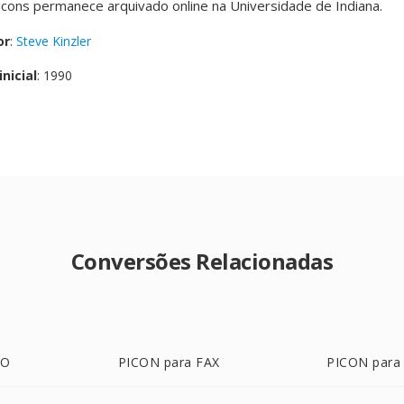
picons permanece arquivado online na Universidade de Indiana.
or
:
Steve Kinzler
nicial
: 1990
Conversões Relacionadas
CO
PICON para FAX
PICON para