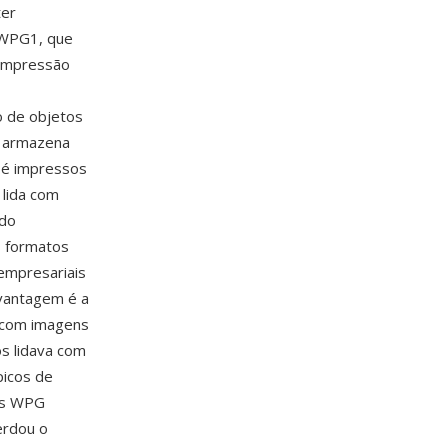
ter
 WPG1, que
compressão
o de objetos
G armazena
 é impressos
 lida com
 do
s formatos
empresariais
 vantagem é a
l com imagens
s lidava com
picos de
vos WPG
erdou o