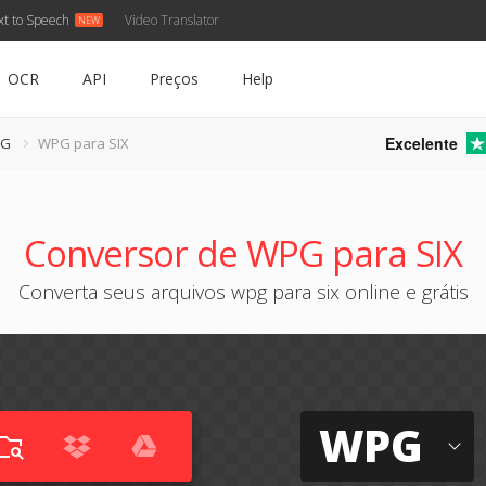
xt to Speech
Video Translator
OCR
API
Preços
Help
Excelente
PG
WPG para SIX
Conversor de WPG para SIX
Converta seus arquivos wpg para six online e grátis
WPG