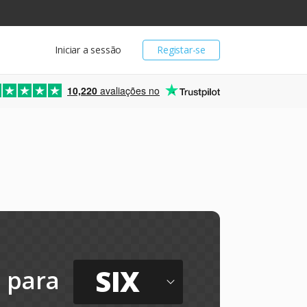
Iniciar a sessão
Registar-se
10,220
avaliações no
SIX
para