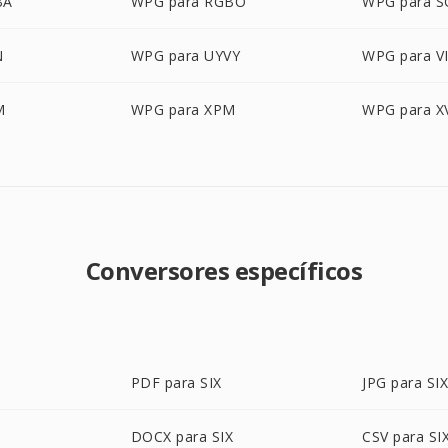
BA
WPG para RGBO
WPG para S
N
WPG para UYVY
WPG para V
M
WPG para XPM
WPG para X
Conversores específicos
PDF para SIX
JPG para SI
DOCX para SIX
CSV para SI