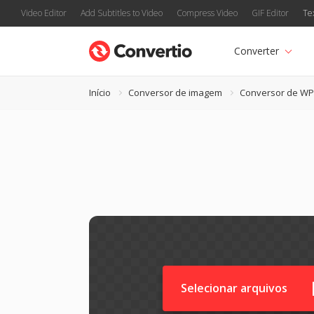
Video Editor
Add Subtitles to Video
Compress Video
GIF Editor
Te
Converter
Início
Conversor de imagem
Conversor de W
Selecionar arquivos