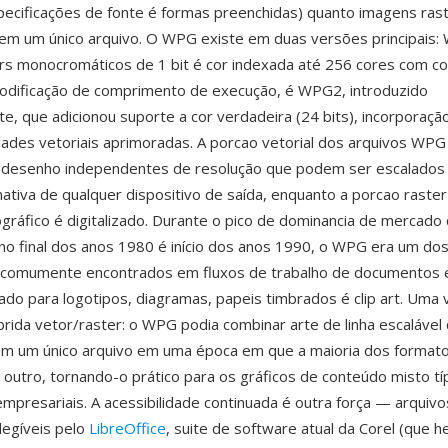
ecificações de fonte é formas preenchidas) quanto imagens ras
em um único arquivo. O WPG existe em duas versões principais:
ers monocromáticos de 1 bit é cor indexada até 256 cores com 
codificação de comprimento de execução, é WPG2, introduzido
e, que adicionou suporte a cor verdadeira (24 bits), incorporaçã
ades vetoriais aprimoradas. A porcao vetorial dos arquivos WP
desenho independentes de resolução que podem ser escalados
nativa de qualquer dispositivo de saída, enquanto a porcao raster
gráfico é digitalizado. Durante o pico de dominancia de mercado
o final dos anos 1980 é início dos anos 1990, o WPG era um do
s comumente encontrados em fluxos de trabalho de documentos 
usado para logotipos, diagramas, papeis timbrados é clip art. Uma
brida vetor/raster: o WPG podia combinar arte de linha escaláve
em um único arquivo em uma época em que a maioria dos formato
outro, tornando-o prático para os gráficos de conteúdo misto tí
presariais. A acessibilidade continuada é outra força — arqui
egíveis pelo
LibreOffice
, suite de software atual da Corel (que h