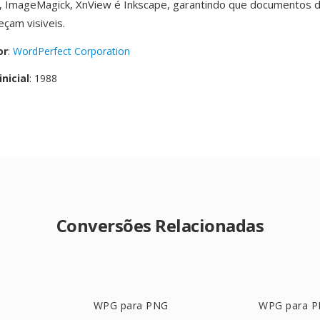
, ImageMagick, XnView é Inkscape, garantindo que documentos 
çam visiveis.
or
:
WordPerfect Corporation
nicial
: 1988
Conversões Relacionadas
WPG para PNG
WPG para 