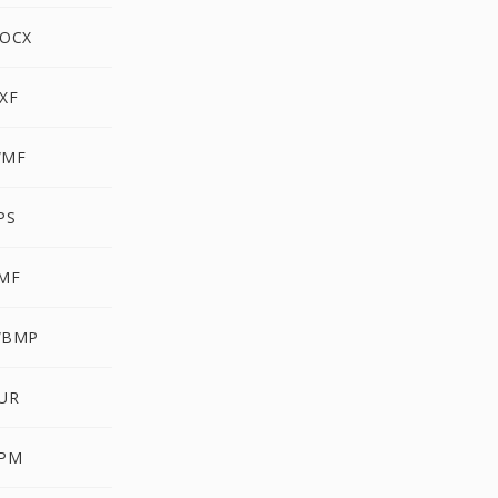
DOCX
XF
WMF
PS
EMF
WBMP
CUR
PPM