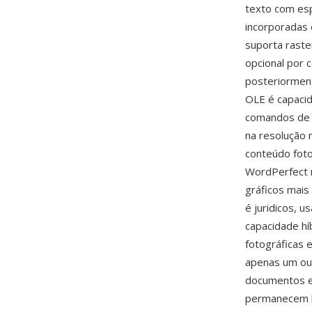
texto com esp
incorporadas 
suporta rast
opcional por 
posteriorment
OLE é capacid
comandos de 
na resolução 
conteúdo foto
WordPerfect n
gráficos mai
é juridicos, 
capacidade hí
fotográficas 
apenas um ou 
documentos em
permanecem l