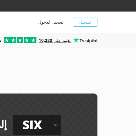
تسجيل
تسجيل الدخول
تقييم على
10,220
م
ي
SIX
إل