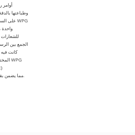
وطباعتها بالدقة
واحدة م
للشعارات و
كانت فيه 
المخت
وImageMagick وXnView وInkscape، مما يضمن بقاء المستندات التي مضى عليها عقود قابلة للعرض.