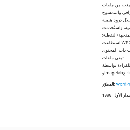
مستقلة عن الدقة يمكن تحجيمها
غرافي والممسوح
Word على السوق في أواخر الثمانينيات وأوائل التسعينيات، كانت WPG
نية، واستُخدمت
متجهة/النقطية:
استطاعت WPG الجمع بين الرسوم الخطية القابلة للتحجيم والصور الفوتوغرافية في ملف واحد في وقت
ات ذات المحتوى
تبقى ملفات WPG
WordPe
:
المطوّر
دار الأول
: 1988