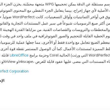
متجهة محسّنة. يخزن الجزء المتجه من ملفات WPG أوامر رسم 
 الأصلية لأي جهاز إخراج، بينما يتعامل الجزء النقطي مع المحتوى الفوتو
ضوئياً. خلال ذروة هيمنة Perfect
ن أكثر صيغ الرسوميات شيوعاً في سير عمل المستندات التجارية والقانو
المخططات والترويسات والقصاصات الفنية. من مزاياها القدرة الهجينة ال
معظم الصيغ تتعامل مع واحدة فقط أو الأخرى، مما جعلها عملية للرسومي
لط المميزة لمستندات الأعمال. كما أن الوصول المستمر نقطة قوة أخرى — 
وحزمة برامج Corel الحالية (التي ورثت WordPerfect)
LibreOffice
قابلة للقراءة بواسطة
rfect Corporation
الإص