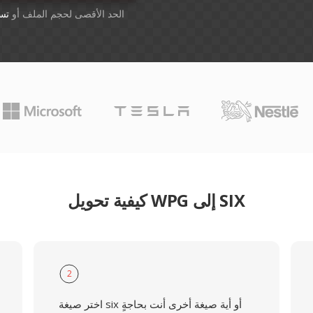
أسقِط الملفات هنا. 1 GB الحد الأقصى لحجم الملف أو
تس
كيفية تحويل WPG إلى SIX
2
اختر صيغة six أو أية صيغة أخرى أنت بحاجةٍ