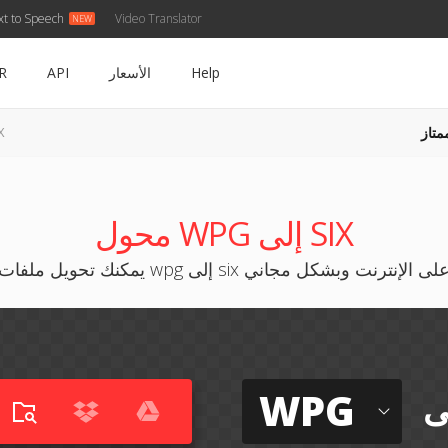
xt to Speech
Video Translator
Help
الأسعار
API
R
متاز
WPG
محول WPG إلى SIX
مكنك تحويل ملفات wpg إلى six على الإنترنت وبشكل مجاني
WPG
ى