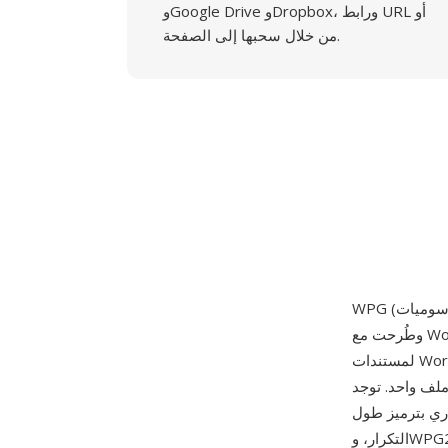
وGoogle Drive وDropbox، ورابط URL أو
من خلال سحبها إلى الصفحة.
وطُرحت مع WordPerfect 5.0 في 5 مايو 1988. صُممت الصيغة لتوفير قدرة رسوميات أصلية
لمستندات WordPerfect، مع دعم عناصر رسم متجهة (خطوط ومنحنيات ومضلعات ونصوص بمواصفات
صدارين رئيسيين: WPG1
 إلى 256 لوناً مع ضغط اختياري بترميز طول
التكرار، وWPG2 الذي طُرح لاحقاً وأضاف دعم الألوان الحقيقية (24 بت) وتضمين كائنات OLE وقدرات