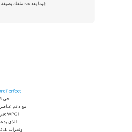
ملفك بصيغة six فِيما بعد
شركة dPerfect