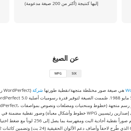
إليها كنتيجة (أكثر من 200 صيغة مدعومة)
عن الصيغ
WPG
SIX
Wor
WPG (رسوميات WordPerfect) هي صيغة صور مختلطة متجهة/نقطية طورتها
خطوط وأشكال معبأة) وصور نقطية مضمنة في ملف واحد. توجد WPG في إ
الذي يدعم صوراً نقطية أحادية البت ومفهرسة بما يصل