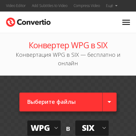
Video Editor
Add Subtitles to Video
Compress Video
Ещё
Конвертер WPG в SIX
Конвертация WPG в SIX — бесплатно и
онлайн
Выберите файлы
WPG
SIX
в