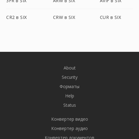
3FR в SIX
ARW в SIX
AVIF в SIX
CR2 в SIX
CRW в SIX
CUR в SIX
About
Security
Форматы
Help
Status
Конвертер видео
Конвертер аудио
Конвертер документов