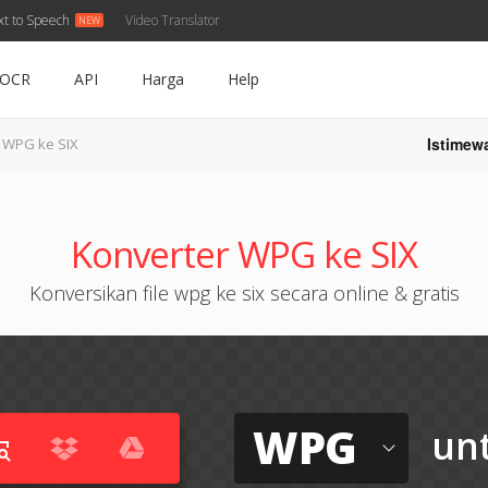
xt to Speech
Video Translator
OCR
API
Harga
Help
Istimew
WPG ke SIX
Konverter WPG ke SIX
Konversikan file wpg ke six secara online & gratis
WPG
un