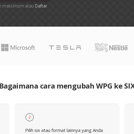
 file maksimum atau
Daftar
Bagaimana cara mengubah WPG ke SI
2
Pilih six atau format lainnya yang Anda