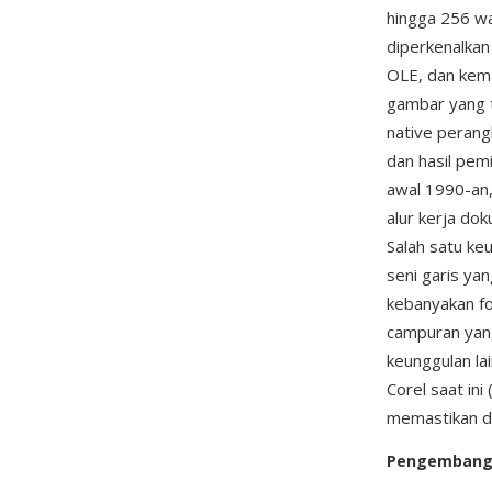
hingga 256 w
diperkenalkan
OLE, dan kema
gambar yang t
native perang
dan hasil pem
awal 1990-an,
alur kerja dok
Salah satu k
seni garis yan
kebanyakan fo
campuran yang
keunggulan la
Corel saat in
memastikan do
Pengemban