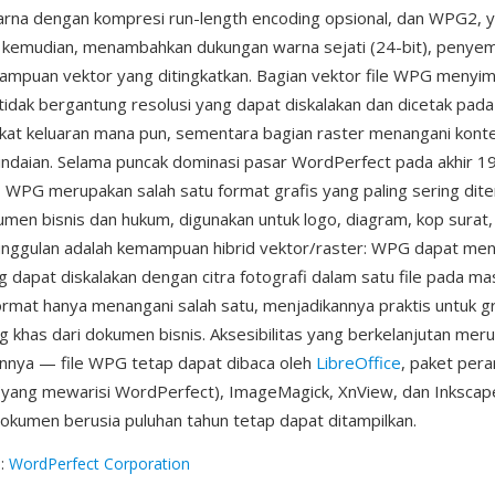
arna dengan kompresi run-length encoding opsional, dan WPG2, 
 kemudian, menambahkan dukungan warna sejati (24-bit), penye
mpuan vektor yang ditingkatkan. Bagian vektor file WPG menyim
idak bergantung resolusi yang dapat diskalakan dan dicetak pada
kat keluaran mana pun, sementara bagian raster menangani konte
indaian. Selama puncak dominasi pasar WordPerfect pada akhir 1
 WPG merupakan salah satu format grafis yang paling sering dit
umen bisnis dan hukum, digunakan untuk logo, diagram, kop surat, d
eunggulan adalah kemampuan hibrid vektor/raster: WPG dapat m
g dapat diskalakan dengan citra fotografi dalam satu file pada ma
rmat hanya menangani salah satu, menjadikannya praktis untuk gr
 khas dari dokumen bisnis. Aksesibilitas yang berkelanjutan mer
innya — file WPG tetap dapat dibaca oleh
LibreOffice
, paket pera
i (yang mewarisi WordPerfect), ImageMagick, XnView, dan Inkscap
kumen berusia puluhan tahun tetap dapat ditampilkan.
g
:
WordPerfect Corporation