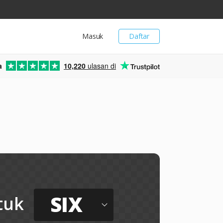
Masuk
Daftar
a
10,220
ulasan di
SIX
tuk