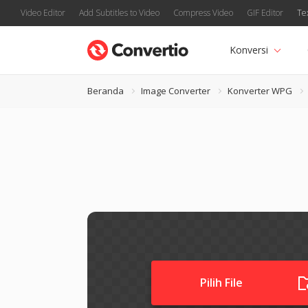
Video Editor
Add Subtitles to Video
Compress Video
GIF Editor
Te
Konversi
Beranda
Image Converter
Konverter WPG
Pilih File