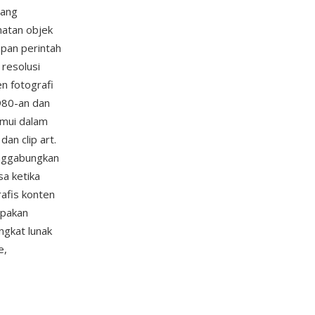
yang
matan objek
pan perintah
 resolusi
n fotografi
980-an dan
emui dalam
an clip art.
enggabungkan
sa ketika
afis konten
upakan
ngkat lunak
e,