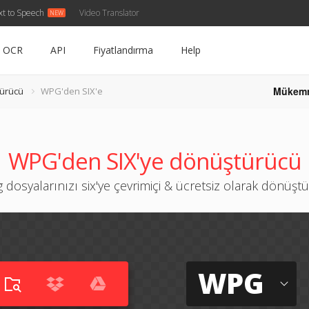
xt to Speech
Video Translator
OCR
API
Fiyatlandırma
Help
Mükem
ürücü
WPG'den SIX'e
WPG'den SIX'ye dönüştürücü
 dosyalarınızı six'ye çevrimiçi & ücretsiz olarak dönüşt
WPG