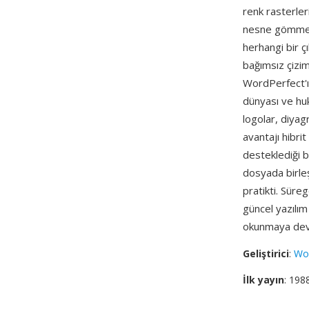
renk rasterler
nesne gömme v
herhangi bir ç
bağımsız çizim
WordPerfect'ı
dünyası ve huk
logolar, diyagr
avantajı hibri
desteklediği b
dosyada birleş
pratikti. Süre
güncel yazılı
okunmaya deva
Geliştirici
:
Wor
İlk yayın
: 198