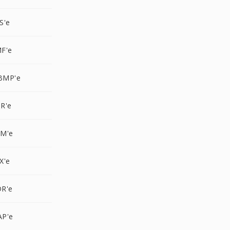
S'e
F'e
BMP'e
R'e
PM'e
X'e
R'e
AP'e