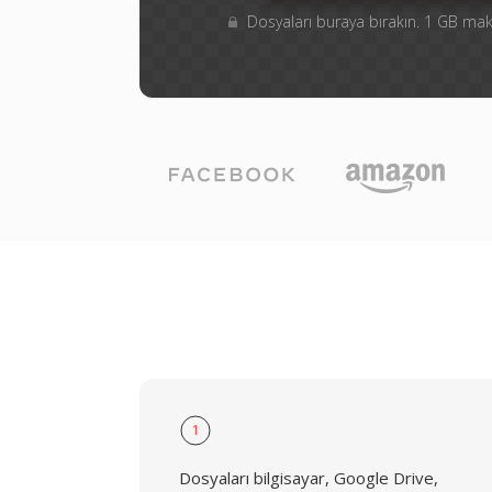
Dosyaları buraya bırakın. 1 GB m
1
Dosyaları bilgisayar, Google Drive,