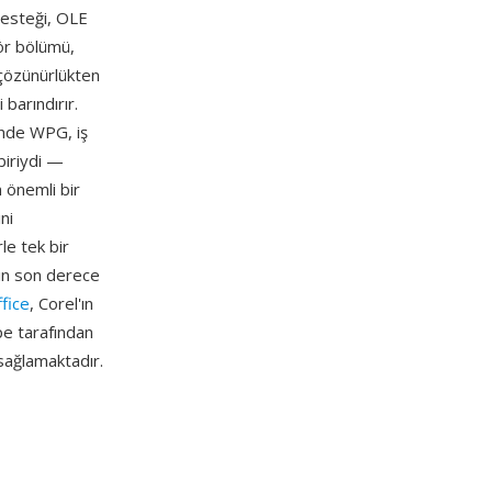
desteği, OLE
ör bölümü,
 çözünürlükten
barındırır.
inde WPG, iş
biriydi —
n önemli bir
ni
le tek bir
için son derece
fice
, Corel'ın
pe tarafından
sağlamaktadır.