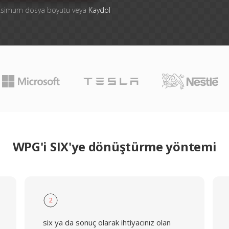
aksimum dosya boyutu veya
Kaydol
WPG'i SIX'ye dönüştürme yöntemi
2
six ya da sonuç olarak ihtiyacınız olan