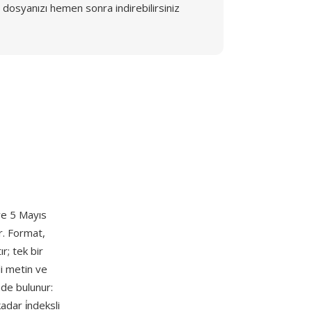
dosyanızı hemen sonra indirebilirsiniz
 ve 5 Mayıs
r. Format,
r; tek bir
li metin ve
mde bulunur:
dar i̇ndeksli