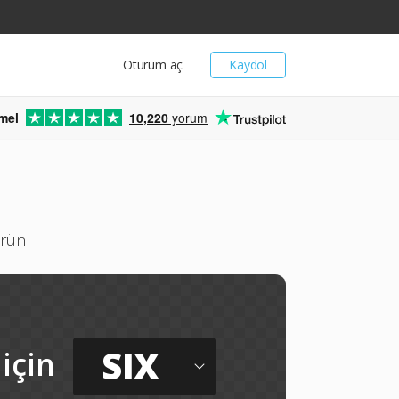
Oturum aç
Kaydol
mel
10,220
yorum
ürün
SIX
için