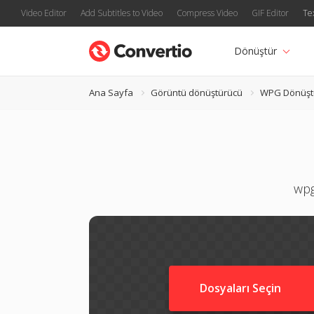
Video Editor
Add Subtitles to Video
Compress Video
GIF Editor
Te
Dönüştür
Ana Sayfa
Görüntü dönüştürücü
WPG Dönüşt
wpg
Dosyaları Seçin