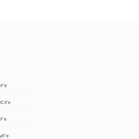
F'e
OCX'e
F'e
MF'e