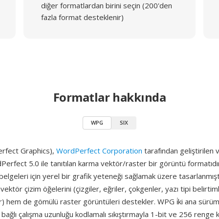
diğer formatlardan birini seçin (200'den
fazla format desteklenir)
Formatlar hakkında
WPG
SIX
fect Graphics),
WordPerfect Corporation
tarafından geliştirilen
rfect 5.0 ile tanıtılan karma vektör/raster bir görüntü formatıdı
lgeleri için yerel bir grafik yeteneği sağlamak üzere tasarlanmıştı
ktör çizim öğelerini (çizgiler, eğriler, çokgenler, yazı tipi belirtim
er) hem de gömülü raster görüntüleri destekler. WPG i̇ki ana sürü
ağlı çalışma uzunluğu kodlamalı sıkıştırmayla 1-bit ve 256 renge ka