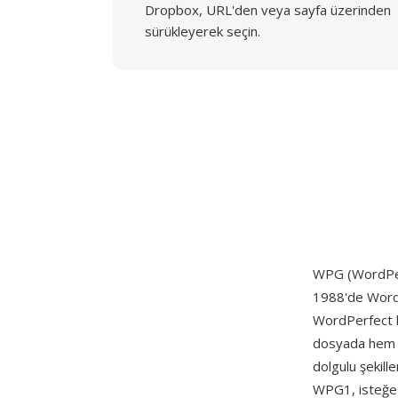
Dropbox, URL'den veya sayfa üzerinden
sürükleyerek seçin.
WPG (WordPer
1988'de WordPe
WordPerfect be
dosyada hem ve
dolgulu şekill
WPG1, isteğe b