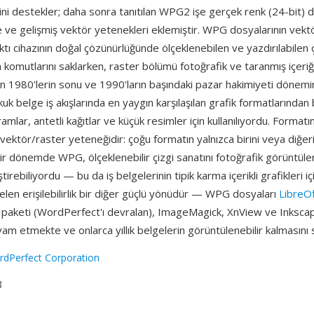
ini destekler; daha sonra tanıtılan WPG2 işe gerçek renk (24-bit) 
e gelişmiş vektör yetenekleri eklemiştir. WPG dosyalarının vekt
ıktı cihazının doğal çözünürlüğünde ölçeklenebilen ve yazdırılabilen
 komutlarını saklarken, raster bölümü fotoğrafik ve taranmış içeriği 
n 1980'lerin sonu ve 1990'ların başındaki pazar hakimiyeti dönem
uk belge iş akışlarında en yaygın karşılaşılan grafik formatlarından 
amlar, antetli kağıtlar ve küçük resimler için kullanılıyordu. Formatı
t vektör/raster yeteneğidir: çoğu formatın yalnızca birini veya diğeri
ir dönemde WPG, ölçeklenebilir çizgi sanatını fotoğrafik görüntüler
tirebiliyordu — bu da iş belgelerinin tipik karma içerikli grafikleri 
gelen erişilebilirlik bir diğer güçlü yönüdür — WPG dosyaları
LibreOf
m paketi (WordPerfect'ı devralan), ImageMagick, XnView ve Inksca
m etmekte ve onlarca yıllık belgelerin görüntülenebilir kalmasını 
dPerfect Corporation
8