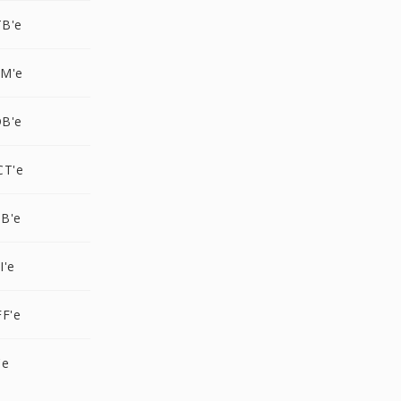
B'e
AM'e
B'e
CT'e
B'e
I'e
F'e
'e