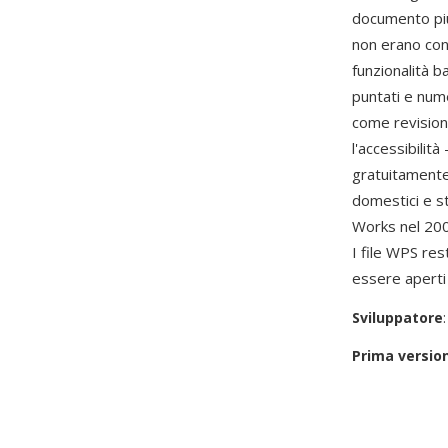
documento più
non erano con
funzionalità b
puntati e num
come revisioni
l'accessibilit
gratuitamente 
domestici e s
Works nel 20
I file WPS res
essere aperti 
Sviluppatore
Prima versio