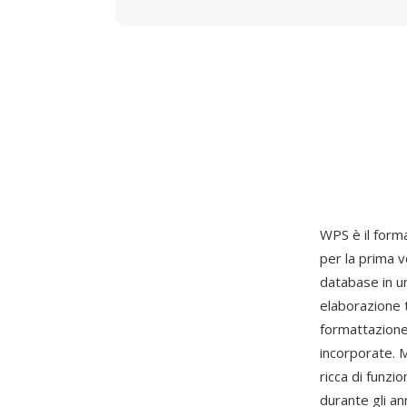
WPS è il for
per la prima 
database in u
elaborazione t
formattazione 
incorporate. 
ricca di funzi
durante gli an