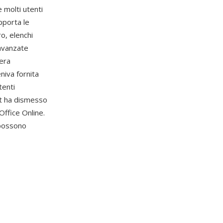
molti utenti
pporta le
ro, elenchi
 avanzate
 era
niva fornita
tenti
ft ha dismesso
Office Online.
 possono