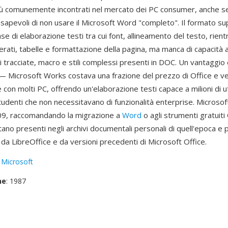
 comunemente incontrati nel mercato dei PC consumer, anche se 
sapevoli di non usare il Microsoft Word "completo". Il formato su
ase di elaborazione testi tra cui font, allineamento del testo, rient
erati, tabelle e formattazione della pagina, ma manca di capacità
 tracciate, macro e stili complessi presenti in DOC. Un vantaggio
à — Microsoft Works costava una frazione del prezzo di Office e ve
con molti PC, offrendo un'elaborazione testi capace a milioni di u
tudenti che non necessitavano di funzionalità enterprise. Microso
09, raccomandando la migrazione a
Word
o agli strumenti gratuiti 
tano presenti negli archivi documentali personali di quell'epoca e
da LibreOffice e da versioni precedenti di Microsoft Office.
:
Microsoft
ne
: 1987