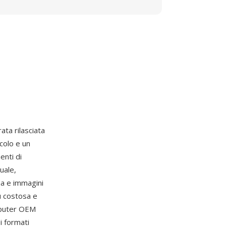
rata rilasciata
colo e un
enti di
uale,
ina e immagini
ù costosa e
omputer OEM
i formati