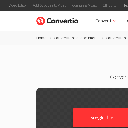
Video Editor
Add Subtitles to Video
Compress Video
GIF Editor
Te
Converti
Home
Convertitore di documenti
Convertitor
Convers
Scegli i file