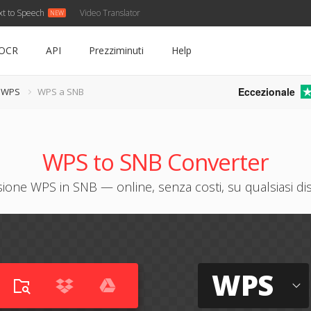
xt to Speech
Video Translator
OCR
API
Prezziminuti
Help
Eccezionale
e WPS
WPS a SNB
WPS to SNB Converter
ione WPS in SNB — online, senza costi, su qualsiasi dis
WPS