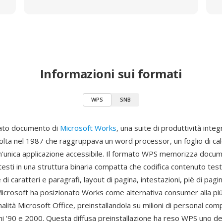
Informazioni sui formati
WPS
SNB
mato documento di
Microsoft Works
, una suite di produttività integ
volta nel 1987 che raggruppava un word processor, un foglio di cal
n'unica applicazione accessibile. Il formato WPS memorizza docum
esti in una struttura binaria compatta che codifica contenuto test
di caratteri e paragrafi, layout di pagina, intestazioni, piè di pag
Microsoft ha posizionato Works come alternativa consumer alla pi
onalità Microsoft Office, preinstallandola su milioni di personal c
ni '90 e 2000. Questa diffusa preinstallazione ha reso WPS uno de