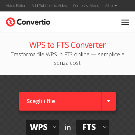
Video Editor
Add Subtitles to Video
Compress Video
Altro
WPS to FTS Converter
Trasforma file WPS in FTS online — semplice e
senza costi
Scegli i file
WPS
FTS
in