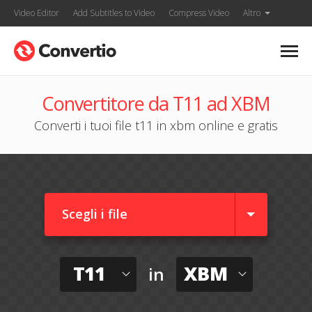
Video Editor
Add Subtitles to Video
Compress Video
Altro
Convertitore da T11 ad XBM
Converti i tuoi file t11 in xbm online e gratis
Scegli i file
T11
XBM
in