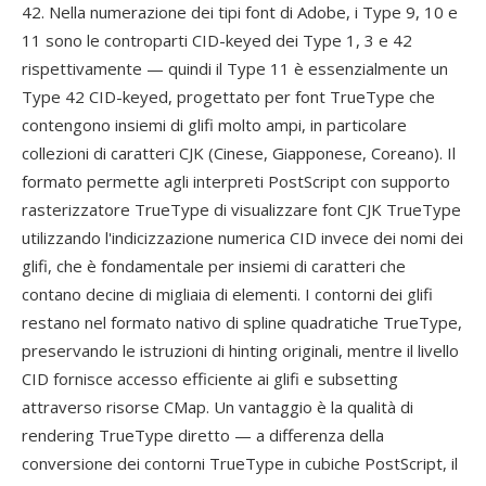
42. Nella numerazione dei tipi font di Adobe, i Type 9, 10 e
11 sono le controparti CID-keyed dei Type 1, 3 e 42
rispettivamente — quindi il Type 11 è essenzialmente un
Type 42 CID-keyed, progettato per font TrueType che
contengono insiemi di glifi molto ampi, in particolare
collezioni di caratteri CJK (Cinese, Giapponese, Coreano). Il
formato permette agli interpreti PostScript con supporto
rasterizzatore TrueType di visualizzare font CJK TrueType
utilizzando l'indicizzazione numerica CID invece dei nomi dei
glifi, che è fondamentale per insiemi di caratteri che
contano decine di migliaia di elementi. I contorni dei glifi
restano nel formato nativo di spline quadratiche TrueType,
preservando le istruzioni di hinting originali, mentre il livello
CID fornisce accesso efficiente ai glifi e subsetting
attraverso risorse CMap. Un vantaggio è la qualità di
rendering TrueType diretto — a differenza della
conversione dei contorni TrueType in cubiche PostScript, il