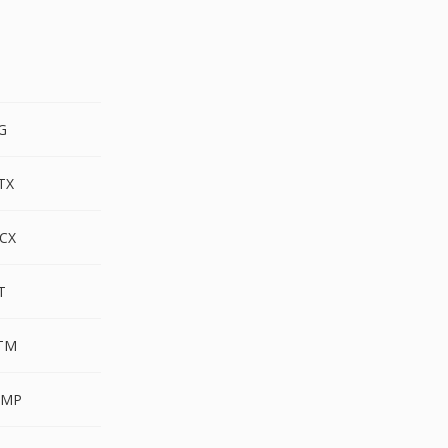
G
G
TX
CX
T
TM
BMP