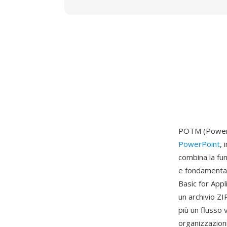
POTM (PowerP
PowerPoint
,
combina la fu
e fondamenta d
Basic for Appl
un archivio ZI
più un flusso
organizzazion