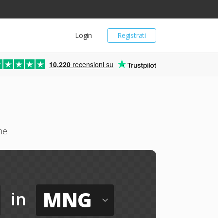
Login
Registrati
10,220
recensioni su
ne
MNG
in