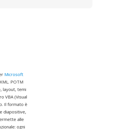
er
Microsoft
en XML. POTM
, layout, temi
ro VBA (Visual
o. Il formato è
e diapositive,
ermette alle
zionale: ogni