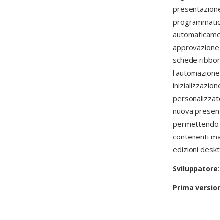
presentazione
programmatich
automaticament
approvazione 
schede ribbon
l'automazione
inizializzazi
personalizzat
nuova present
permettendo ag
contenenti mac
edizioni desk
Sviluppatore
Prima versio