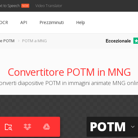
xt to Speech
Video Translator
OCR
API
Prezziminuti
Help
Eccezionale
re POTM
POTM a MNG
Convertitore POTM in MNG
onverti diapositive POTM in immagini animate MNG onli
POTM