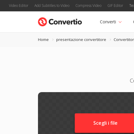
Video Editor
Add Subtitles to Video
Compress Video
GIF Editor
Te
Converti
Home
presentazione convertitore
Convertito
C
Scegli i file