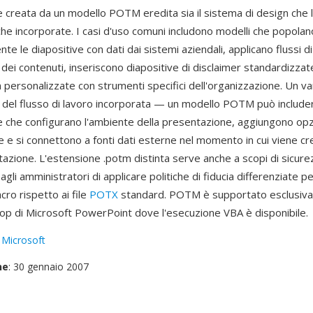
 creata da un modello POTM eredita sia il sistema di design che l
e incorporate. I casi d'uso comuni includono modelli che popolan
e le diapositive con dati dai sistemi aziendali, applicano flussi di
dei contenuti, inseriscono diapositive di disclaimer standardizzat
 personalizzate con strumenti specifici dell'organizzazione. Un v
 del flusso di lavoro incorporata — un modello POTM può include
one che configurano l'ambiente della presentazione, aggiungono op
e e si connettono a fonti dati esterne nel momento in cui viene cr
azione. L'estensione .potm distinta serve anche a scopi di sicure
li amministratori di applicare politiche di fiducia differenziate p
ro rispetto ai file
POTX
standard. POTM è supportato esclusiva
top di Microsoft PowerPoint dove l'esecuzione VBA è disponibile.
:
Microsoft
ne
: 30 gennaio 2007