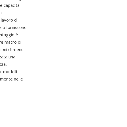
e capacità
o
 lavoro di
e o forniscono
antaggio è
re macro di
zioni di menu
eata una
zza,
er modelli
mente nelle