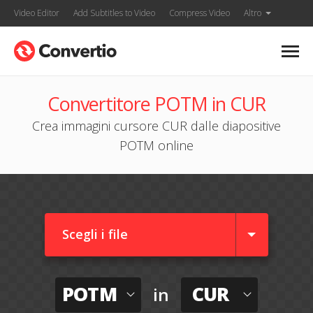
Video Editor
Add Subtitles to Video
Compress Video
Altro
Convertitore POTM in CUR
Crea immagini cursore CUR dalle diapositive
POTM online
Scegli i file
POTM
CUR
in