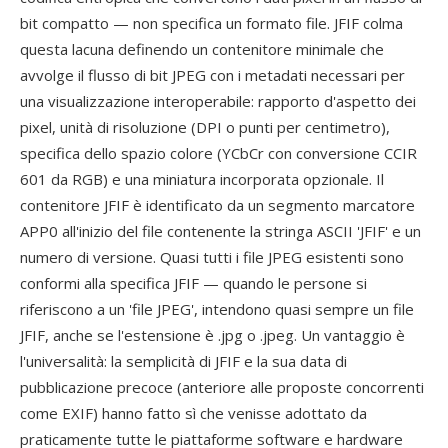
bit compatto — non specifica un formato file. JFIF colma
questa lacuna definendo un contenitore minimale che
avvolge il flusso di bit JPEG con i metadati necessari per
una visualizzazione interoperabile: rapporto d'aspetto dei
pixel, unità di risoluzione (DPI o punti per centimetro),
specifica dello spazio colore (YCbCr con conversione CCIR
601 da RGB) e una miniatura incorporata opzionale. Il
contenitore JFIF è identificato da un segmento marcatore
APP0 all'inizio del file contenente la stringa ASCII 'JFIF' e un
numero di versione. Quasi tutti i file JPEG esistenti sono
conformi alla specifica JFIF — quando le persone si
riferiscono a un 'file JPEG', intendono quasi sempre un file
JFIF, anche se l'estensione è .jpg o .jpeg. Un vantaggio è
l'universalità: la semplicità di JFIF e la sua data di
pubblicazione precoce (anteriore alle proposte concorrenti
come EXIF) hanno fatto sì che venisse adottato da
praticamente tutte le piattaforme software e hardware