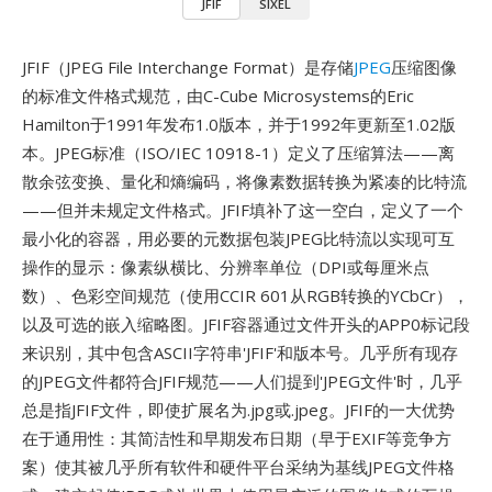
JFIF
SIXEL
JFIF（JPEG File Interchange Format）是存储
JPEG
压缩图像
的标准文件格式规范，由C-Cube Microsystems的Eric
Hamilton于1991年发布1.0版本，并于1992年更新至1.02版
本。JPEG标准（ISO/IEC 10918-1）定义了压缩算法——离
散余弦变换、量化和熵编码，将像素数据转换为紧凑的比特流
——但并未规定文件格式。JFIF填补了这一空白，定义了一个
最小化的容器，用必要的元数据包装JPEG比特流以实现可互
操作的显示：像素纵横比、分辨率单位（DPI或每厘米点
数）、色彩空间规范（使用CCIR 601从RGB转换的YCbCr），
以及可选的嵌入缩略图。JFIF容器通过文件开头的APP0标记段
来识别，其中包含ASCII字符串'JFIF'和版本号。几乎所有现存
的JPEG文件都符合JFIF规范——人们提到'JPEG文件'时，几乎
总是指JFIF文件，即使扩展名为.jpg或.jpeg。JFIF的一大优势
在于通用性：其简洁性和早期发布日期（早于EXIF等竞争方
案）使其被几乎所有软件和硬件平台采纳为基线JPEG文件格