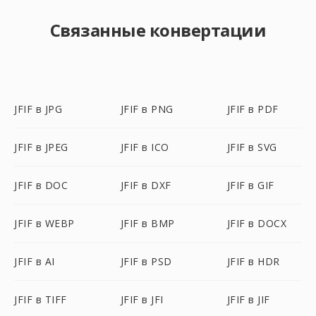
Связанные конвертации
JFIF в JPG
JFIF в PNG
JFIF в PDF
JFIF в JPEG
JFIF в ICO
JFIF в SVG
JFIF в DOC
JFIF в DXF
JFIF в GIF
JFIF в WEBP
JFIF в BMP
JFIF в DOCX
JFIF в AI
JFIF в PSD
JFIF в HDR
JFIF в TIFF
JFIF в JFI
JFIF в JIF