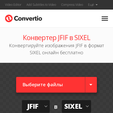
Video Editor
Add Subtitles to Video
Compress Video
Ещё
Конвертер JFIF в SIXEL
Конвертируйте изображения JFIF в формат
SIXEL онлайн бесплатно
Выберите файлы
JFIF
SIXEL
в