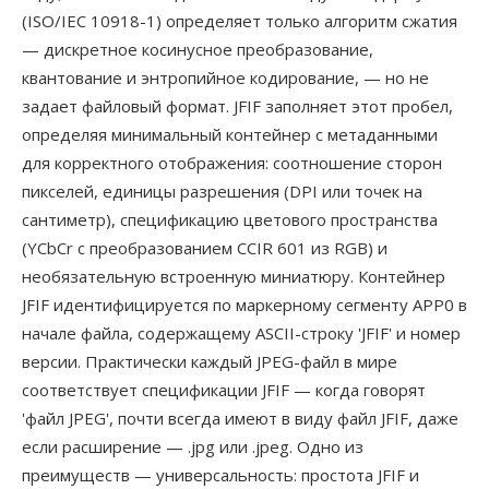
(ISO/IEC 10918-1) определяет только алгоритм сжатия
— дискретное косинусное преобразование,
квантование и энтропийное кодирование, — но не
задает файловый формат. JFIF заполняет этот пробел,
определяя минимальный контейнер с метаданными
для корректного отображения: соотношение сторон
пикселей, единицы разрешения (DPI или точек на
сантиметр), спецификацию цветового пространства
(YCbCr с преобразованием CCIR 601 из RGB) и
необязательную встроенную миниатюру. Контейнер
JFIF идентифицируется по маркерному сегменту APP0 в
начале файла, содержащему ASCII-строку 'JFIF' и номер
версии. Практически каждый JPEG-файл в мире
соответствует спецификации JFIF — когда говорят
'файл JPEG', почти всегда имеют в виду файл JFIF, даже
если расширение — .jpg или .jpeg. Одно из
преимуществ — универсальность: простота JFIF и