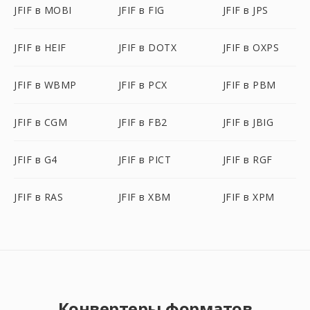
JFIF в MOBI
JFIF в FIG
JFIF в JPS
JFIF в HEIF
JFIF в DOTX
JFIF в OXPS
JFIF в WBMP
JFIF в PCX
JFIF в PBM
JFIF в CGM
JFIF в FB2
JFIF в JBIG
JFIF в G4
JFIF в PICT
JFIF в RGF
JFIF в RAS
JFIF в XBM
JFIF в XPM
Конвертеры форматов