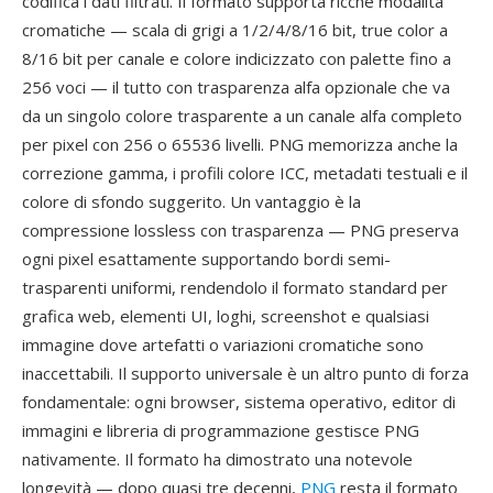
codifica i dati filtrati. Il formato supporta ricche modalità
cromatiche — scala di grigi a 1/2/4/8/16 bit, true color a
8/16 bit per canale e colore indicizzato con palette fino a
256 voci — il tutto con trasparenza alfa opzionale che va
da un singolo colore trasparente a un canale alfa completo
per pixel con 256 o 65536 livelli. PNG memorizza anche la
correzione gamma, i profili colore ICC, metadati testuali e il
colore di sfondo suggerito. Un vantaggio è la
compressione lossless con trasparenza — PNG preserva
ogni pixel esattamente supportando bordi semi-
trasparenti uniformi, rendendolo il formato standard per
grafica web, elementi UI, loghi, screenshot e qualsiasi
immagine dove artefatti o variazioni cromatiche sono
inaccettabili. Il supporto universale è un altro punto di forza
fondamentale: ogni browser, sistema operativo, editor di
immagini e libreria di programmazione gestisce PNG
nativamente. Il formato ha dimostrato una notevole
longevità — dopo quasi tre decenni,
PNG
resta il formato