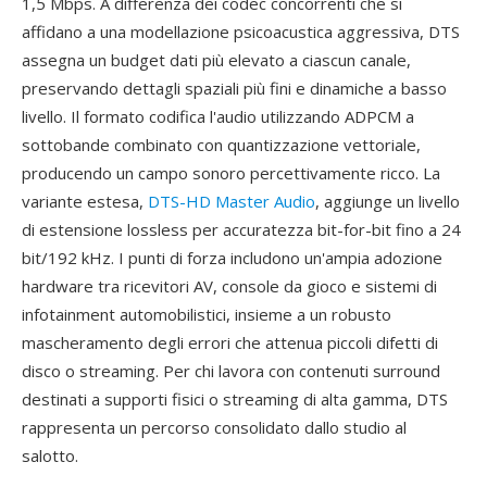
1,5 Mbps. A differenza dei codec concorrenti che si
affidano a una modellazione psicoacustica aggressiva, DTS
assegna un budget dati più elevato a ciascun canale,
preservando dettagli spaziali più fini e dinamiche a basso
livello. Il formato codifica l'audio utilizzando ADPCM a
sottobande combinato con quantizzazione vettoriale,
producendo un campo sonoro percettivamente ricco. La
variante estesa,
DTS-HD Master Audio
, aggiunge un livello
di estensione lossless per accuratezza bit-for-bit fino a 24
bit/192 kHz. I punti di forza includono un'ampia adozione
hardware tra ricevitori AV, console da gioco e sistemi di
infotainment automobilistici, insieme a un robusto
mascheramento degli errori che attenua piccoli difetti di
disco o streaming. Per chi lavora con contenuti surround
destinati a supporti fisici o streaming di alta gamma, DTS
rappresenta un percorso consolidato dallo studio al
salotto.