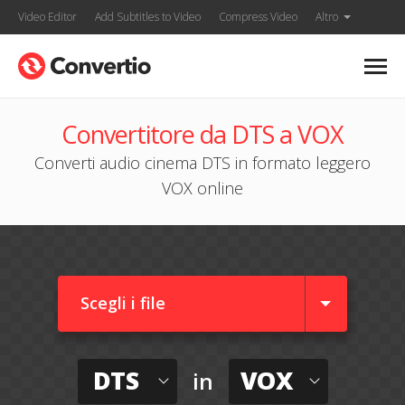
Video Editor
Add Subtitles to Video
Compress Video
Altro
Convertitore da DTS a VOX
Converti audio cinema DTS in formato leggero
VOX online
Scegli i file
DTS
VOX
in