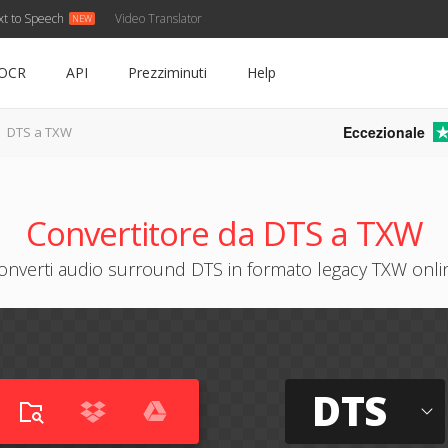
xt to Speech
Video Translator
OCR
API
Prezziminuti
Help
Eccezionale
DTS a TXW
Convertitore da DTS a TXW
onverti audio surround DTS in formato legacy TXW onli
DTS