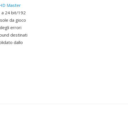
HD Master
o a 24 bit/192
nsole da gioco
egli errori
round destinati
lidato dallo