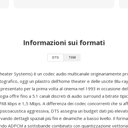
Informazioni sui formati
DTS
TXW
Theater Systems) è un codec audio multicanale originariamente pro
grafico, oggi un pilastro dell'home theater e delle uscite Blu-ra
presentato per la prima volta al cinema nel 1993 in occasione del 
logia offre fino a 5.1 canali discreti di audio surround a bitrate ti
768 kbps e 1,5 Mbps. A differenza dei codec concorrenti che si af
psicoacustica aggressiva, DTS assegna un budget dati più elevato
vando dettagli spaziali più fini e dinamiche a basso livello. Il forma
zzando ADPCM a sottobande combinato con quantizzazione vettoria