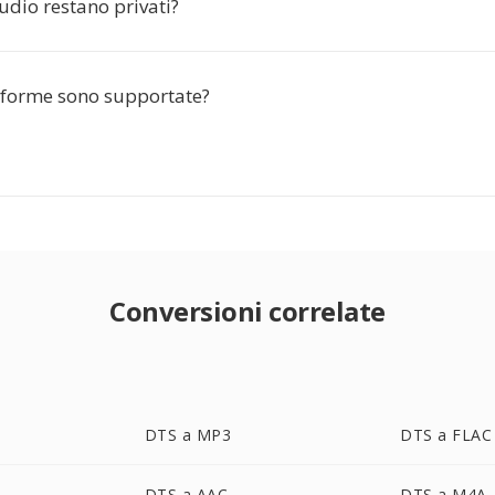
audio restano privati?
aforme sono supportate?
Conversioni correlate
DTS a MP3
DTS a FLAC
DTS a AAC
DTS a M4A