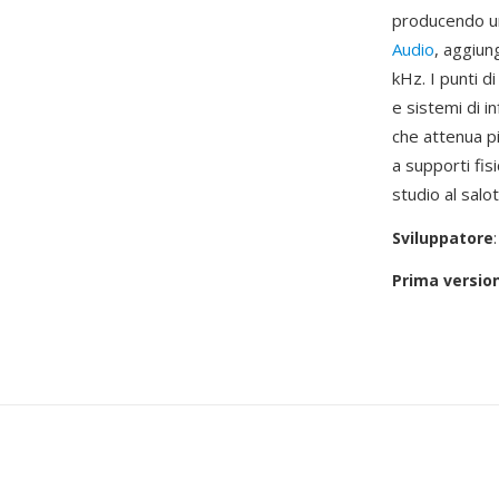
producendo un
Audio
, aggiun
kHz. I punti d
e sistemi di 
che attenua pi
a supporti fi
studio al salot
Sviluppatore
Prima versio