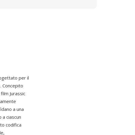
gettato per il
y. Concepito
film Jurassic
picamente
fidano a una
 a ciascun
to codifica
le,