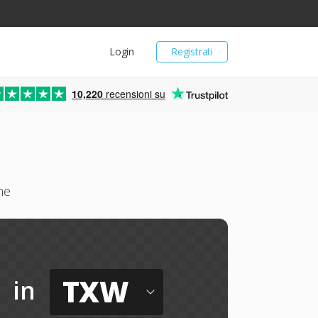
Login
Registrati
10,220
recensioni su
ne
TXW
in