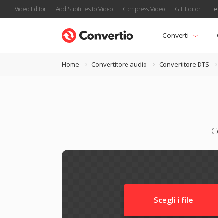
Video Editor
Add Subtitles to Video
Compress Video
GIF Editor
Te
Converti
Home
Convertitore audio
Convertitore DTS
C
Scegli i file