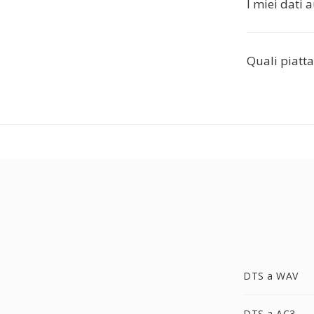
I miei dati 
Quali piatt
DTS a WAV
DTS a AC3