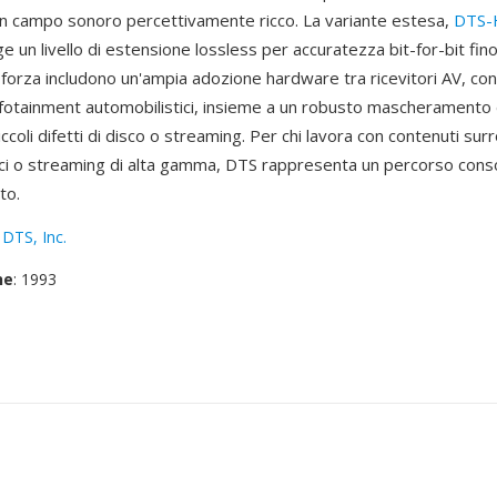
 campo sonoro percettivamente ricco. La variante estesa,
DTS-
ge un livello di estensione lossless per accuratezza bit-for-bit fin
i forza includono un'ampia adozione hardware tra ricevitori AV, co
infotainment automobilistici, insieme a un robusto mascheramento d
ccoli difetti di disco o streaming. Per chi lavora con contenuti sur
sici o streaming di alta gamma, DTS rappresenta un percorso conso
to.
:
DTS, Inc.
ne
: 1993