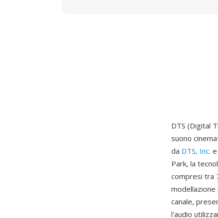
DTS (Digital 
suono cinemato
da
DTS, Inc.
e 
Park, la tecno
compresi tra 
modellazione 
canale, preser
l'audio utili