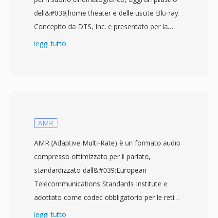
dell&#039;home theater e delle uscite Blu-ray.
Concepito da DTS, Inc. e presentato per la
prima volta al cinema nel 1993 in occasione del
leggi tutto
film Jurassic Park, la tecnologia offre fino a 5.1
canali discreti di audio surround a bitrate
tipicamente compresi tra 768 kbps e 1,5 Mbps.
A differenza dei codec concorrenti che si
affidano a una modellazione psicoacustica
aggressiva, DTS assegna un budget dati più
AMR
elevato a ciascun canale, preservando dettagli
AMR (Adaptive Multi-Rate) è un formato audio
spaziali più fini e dinamiche a basso livello. Il
compresso ottimizzato per il parlato,
formato codifica l&#039;audio utilizzando
standardizzato dall&#039;European
ADPCM a sottobande combinato con
Telecommunications Standards Institute e
quantizzazione vettoriale, producendo un
adottato come codec obbligatorio per le reti
campo sonoro percettivamente ricco. La
mobili GSM e 3G. Il codec commuta
leggi tutto
variante estesa, DTS-HD Master Audio,