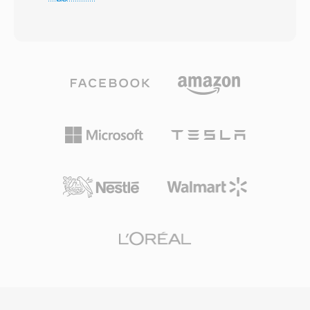
dinamicamente tra otto bitrate — da 4,75 a
aggiunge un livello di estensione lossless per
12,2 kbps — in base alle condizioni della rete e
accuratezza bit-for-bit fino a 24 bit/192 kHz. I
ai livelli di rumore ambientale. Quando la
punti di forza includono un&#039;ampia
qualità del collegamento peggiora, il
adozione hardware tra ricevitori AV, console da
codificatore passa a un bitrate inferiore,
gioco e sistemi di infotainment automobilistici,
sacrificando una chiarezza marginale a favore
insieme a un robusto mascheramento degli
dell&#039;affidabilità di trasmissione. Questo
errori che attenua piccoli difetti di disco o
meccanismo adattivo è definito dalle specifiche
streaming. Per chi lavora con contenuti
3GPP e rappresenta uno dei codec vocali più
surround destinati a supporti fisici o streaming
diffusi al mondo, utilizzato in miliardi di
di alta gamma, DTS rappresenta un percorso
chiamate mobili. Il vantaggio principale è
consolidato dallo studio al salotto.
l&#039;efficienza di compressione: un minuto
di audio AMR a 12,2 kbps occupa circa 90 KB,
risultando pratico per memo vocali, segreteria
telefonica e MMS su reti con larghezza di
banda limitata. Un ulteriore beneficio è il