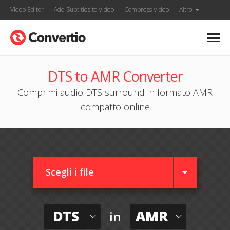
Video Editor
Add Subtitles to Video
Compress Video
Altro
DTS to AMR Converter
Comprimi audio DTS surround in formato AMR
compatto online
Scegli i file
DTS
AMR
in