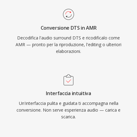
rilevamento di attività vocale e la generazione
di rumore di comfort integrati, che riducono la
trasmissione durante i silenzi. Sebbene AMR
Conversione DTS in AMR
non sia adatto alla musica a causa della sua
Decodifica l'audio surround DTS e ricodificalo come
banda stretta (300-3400 Hz), eccelle nel fornire
AMR — pronto per la riproduzione, l'editing o ulteriori
parlato intelligibile in condizioni di rete
elaborazioni.
impegnative.
Interfaccia intuitiva
Un'interfaccia pulita e guidata ti accompagna nella
conversione. Non serve esperienza audio — carica e
scarica.