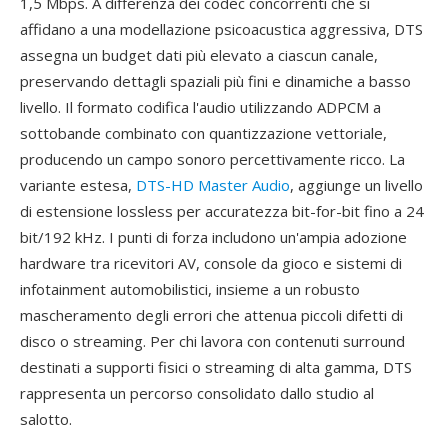
1,5 Mbps. A differenza dei codec concorrenti che si
affidano a una modellazione psicoacustica aggressiva, DTS
assegna un budget dati più elevato a ciascun canale,
preservando dettagli spaziali più fini e dinamiche a basso
livello. Il formato codifica l'audio utilizzando ADPCM a
sottobande combinato con quantizzazione vettoriale,
producendo un campo sonoro percettivamente ricco. La
variante estesa,
DTS-HD Master Audio
, aggiunge un livello
di estensione lossless per accuratezza bit-for-bit fino a 24
bit/192 kHz. I punti di forza includono un'ampia adozione
hardware tra ricevitori AV, console da gioco e sistemi di
infotainment automobilistici, insieme a un robusto
mascheramento degli errori che attenua piccoli difetti di
disco o streaming. Per chi lavora con contenuti surround
destinati a supporti fisici o streaming di alta gamma, DTS
rappresenta un percorso consolidato dallo studio al
salotto.