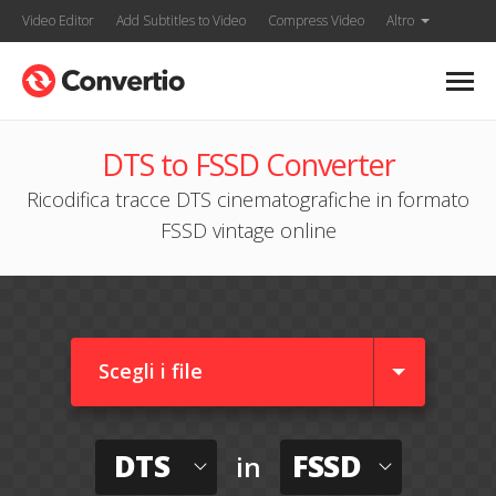
Video Editor
Add Subtitles to Video
Compress Video
Altro
DTS to FSSD Converter
Ricodifica tracce DTS cinematografiche in formato
FSSD vintage online
Scegli i file
DTS
FSSD
in