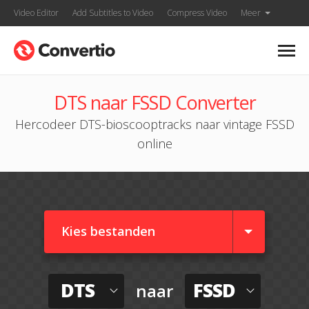
Video Editor
Add Subtitles to Video
Compress Video
Meer
DTS naar FSSD Converter
Hercodeer DTS-bioscooptracks naar vintage FSSD
online
Kies bestanden
DTS
FSSD
naar