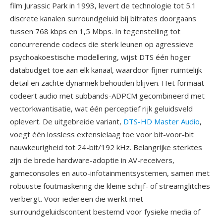
film Jurassic Park in 1993, levert de technologie tot 5.1
discrete kanalen surroundgeluid bij bitrates doorgaans
tussen 768 kbps en 1,5 Mbps. In tegenstelling tot
concurrerende codecs die sterk leunen op agressieve
psychoakoestische modellering, wijst DTS één hoger
databudget toe aan elk kanaal, waardoor fijner ruimtelijk
detail en zachte dynamiek behouden blijven. Het formaat
codeert audio met subbands-ADPCM gecombineerd met
vectorkwantisatie, wat één perceptief rijk geluidsveld
oplevert. De uitgebreide variant,
DTS-HD Master Audio
,
voegt één lossless extensielaag toe voor bit-voor-bit
nauwkeurigheid tot 24-bit/192 kHz. Belangrijke sterktes
zijn de brede hardware-adoptie in AV-receivers,
gameconsoles en auto-infotainmentsystemen, samen met
robuuste foutmaskering die kleine schijf- of streamglitches
verbergt. Voor iedereen die werkt met
surroundgeluidscontent bestemd voor fysieke media of