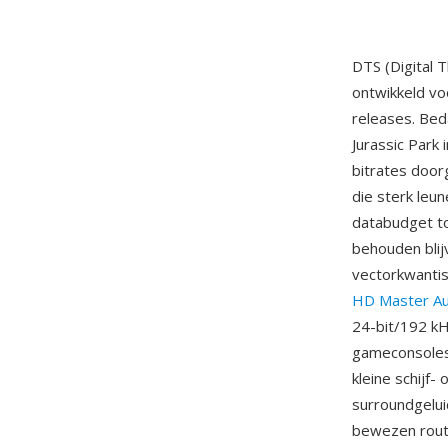
DTS (Digital 
ontwikkeld vo
releases. Be
Jurassic Park 
bitrates door
die sterk leu
databudget toe
behouden bli
vectorkwantisa
HD Master Au
24-bit/192 kH
gameconsoles
kleine schijf
surroundgelui
bewezen rout