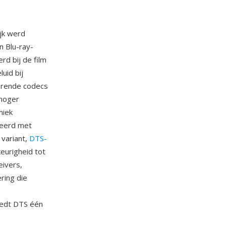
jk werd
n Blu-ray-
d bij de film
uid bij
rerende codecs
 hoger
miek
neerd met
 variant,
DTS-
eurigheid tot
eivers,
ring die
iedt DTS één