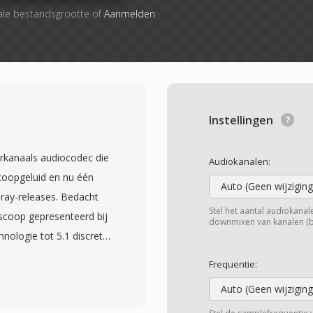
ale bestandsgrootte of
Aanmelden
Instellingen
erkanaals audiocodec die
Audiokanalen:
coopgeluid en nu één
Auto (Geen wijziging
-ray-releases. Bedacht
Stel het aantal audiokanalen
oscoop gepresenteerd bij
downmixen van kanalen (bij
chnologie tot 5.1 discrete
gaans tussen 768 kbps en
Frequentie:
nde codecs die sterk
Auto (Geen wijziging
modellering, wijst DTS