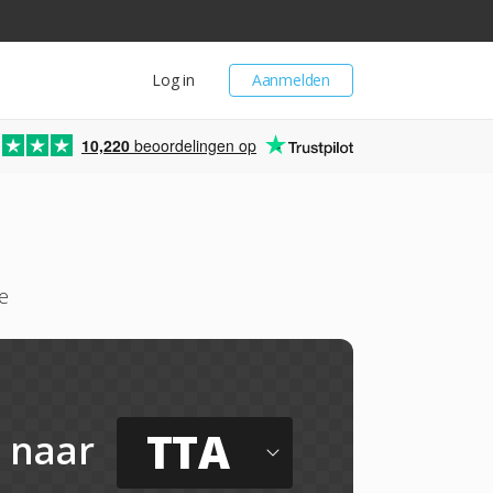
Log in
Aanmelden
10,220
beoordelingen op
e
TTA
naar