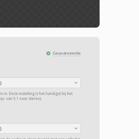
Geavanceerde
)
 in. Deze instelling is het handigst bij het
v. van 5.1 naar stereo).
)