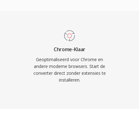
unt ID3v1-, ID3v2- en
tie en albumhoezen met
ing verscheen in
raktisch voordeel gaf ten
sless formaten. De
dt geleverd onder de
Chrome-Klaar
graties door derden
Geoptimaliseerd voor Chrome en
 FLAC één groter
andere moderne browsers. Start de
converter direct zonder extensies te
hebben veroverd, blijft
installeren.
en transparante