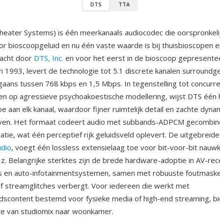
DTS
TTA
Theater Systems) is één meerkanaals audiocodec die oorspronkeli
or bioscoopgeluid en nu één vaste waarde is bij thuisbioscopen e
dacht door
DTS, Inc.
en voor het eerst in de bioscoop gepresenteer
in 1993, levert de technologie tot 5.1 discrete kanalen surroundgel
gaans tussen 768 kbps en 1,5 Mbps. In tegenstelling tot concur
nen op agressieve psychoakoestische modellering, wijst DTS één
 aan elk kanaal, waardoor fijner ruimtelijk detail en zachte dyna
jven. Het formaat codeert audio met subbands-ADPCM gecombi
tie, wat één perceptief rijk geluidsveld oplevert. De uitgebreide
dio
, voegt één lossless extensielaag toe voor bit-voor-bit nauwk
z. Belangrijke sterktes zijn de brede hardware-adoptie in AV-rec
 en auto-infotainmentsystemen, samen met robuuste foutmaske
- of streamglitches verbergt. Voor iedereen die werkt met
dscontent bestemd voor fysieke media of high-end streaming, b
e van studiomix naar woonkamer.