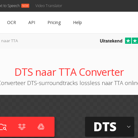
xt to Speech
Video Translator
OCR
API
Pricing
Help
Uitstekend
 naar TTA
DTS naar TTA Converter
Converteer DTS-surroundtracks lossless naar TTA onlin
DTS