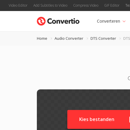
Video Editor
Add Subtitles to Video
Compress Video
GIF Editor
Te
Converteren
Home
Audio Converter
DTS Converter
DTS
Kies bestanden