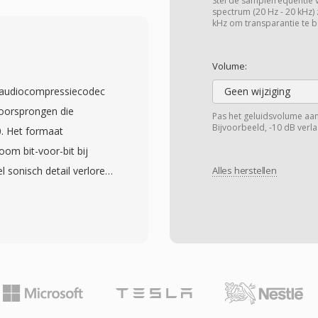
 waardoor fijner
Stel de samplefrequentie 
spectrum (20 Hz - 20 kHz) 
uden blijven. Het
kHz om transparantie te b
DPCM gecombineerd met
 geluidsveld oplevert. De
Volume:
, voegt één lossless
s audiocompressiecodec
Geen wijziging
urigheid tot 24-bit/192
 oorsprongen die
Pas het geluidsvolume aan
rdware-adoptie in AV-
Bijvoorbeeld, -10 dB verl
0. Het formaat
inmentsystemen, samen
om bit-voor-bit bij
ijf- of streamglitches
 sonisch detail verloren
Alles herstellen
rroundgeluidscontent
kt standaard cd-
streaming, biedt DTS
houd tot 32-bit
woonkamer.
 voor alledaags
. Verwerkingssnelheid is
 van TTA — de codec
nder zware CPU-
 zelfs op oudere