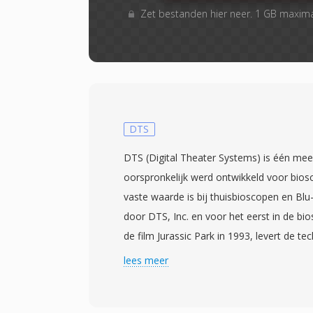
Zet bestanden hier neer. 1 GB maxim
DTS
DTS (Digital Theater Systems) is één me
oorspronkelijk werd ontwikkeld voor bios
vaste waarde is bij thuisbioscopen en Blu
door DTS, Inc. en voor het eerst in de bi
de film Jurassic Park in 1993, levert de te
kanalen surroundgeluid bij bitrates door
lees meer
1,5 Mbps. In tegenstelling tot concurrere
leunen op agressieve psychoakoestische 