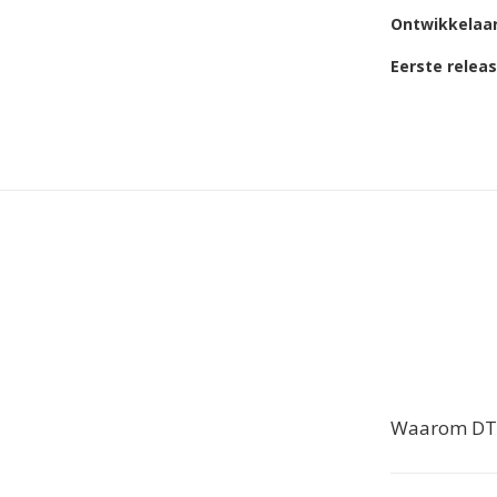
Ontwikkelaa
Eerste relea
Waarom DTS