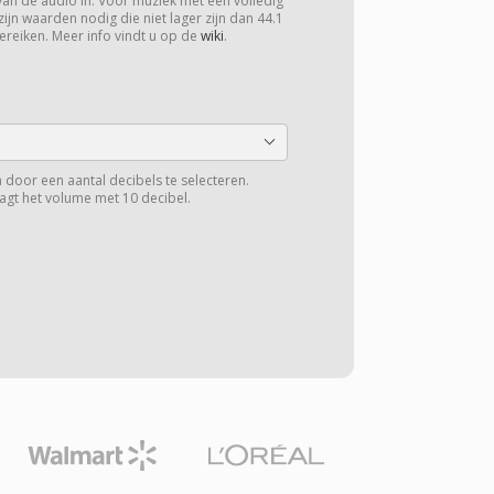
van de audio in. Voor muziek met een volledig
zijn waarden nodig die niet lager zijn dan 44.1
ereiken. Meer info vindt u op de
wiki
.
 door een aantal decibels te selecteren.
aagt het volume met 10 decibel.