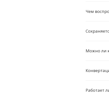
Чем воспро
Сохраняетс
Можно ли к
Конвертац
Работает л