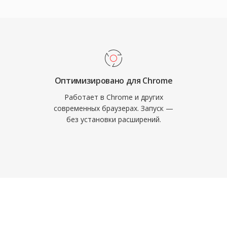
вании. Файловая
3v1, ID3v2 и APEv2,
жки альбомов
тная поддержка
леерах, дав TTA
которыми
Оптимизировано для Chrome
Открытая реализация
Работает в Chrome и других
 GPL, поощряя
современных браузерах. Запуск —
без установки расширений.
теграции. Хотя более
большую долю рынка
ужить пользователям,
жатие.