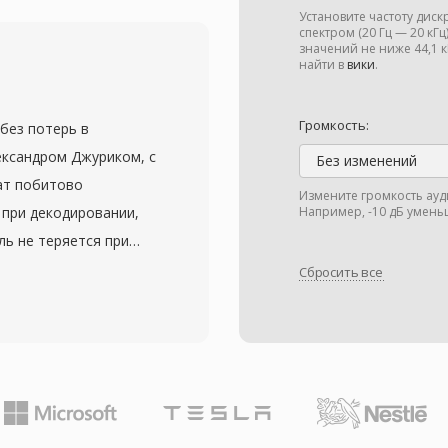
акустическое
Установите частоту дис
й бюджет данных на
спектром (20 Гц — 20 кГ
значений не ниже 44,1
 пространственную
найти в
вики
.
нтов. Формат кодирует
в сочетании с
Громкость:
 без потерь в
ерцептивно
ександром Джуриком, с
Без изменений
ный вариант DTS-HD
мат побитово
Измените громкость ауд
ирение для побитовой
при декодировании,
Например, -10 дБ умень
е достоинства —
ль не теряется при
ровых консолях и
как со стандартным
Сбросить все
мах, а также
окого разрешения до
езначительных сбоях
дходя для
много звука,
ессионального
телей или
 одна из
предлагает
дек быстро кодирует и
 до гостиной.
процессору, оставаясь