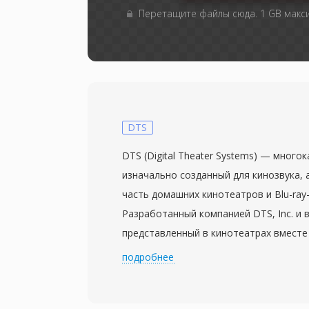
Перетащите файлы сюда. 1 GB мак
DTS
DTS (Digital Theater Systems) — много
изначально созданный для кинозвука,
часть домашних кинотеатров и Blu-ray
Разработанный компанией DTS, Inc. и 
представленный в кинотеатрах вместе
Юрского периода&quot; в 1993 году, о
подробнее
дискретных каналов объёмного звука 
от 768 кбит/с до 1,5 Мбит/с. В отличи