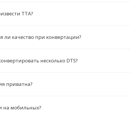
извести TTA?
я ли качество при конвертации?
онвертировать несколько DTS?
ия приватна?
и на мобильных?