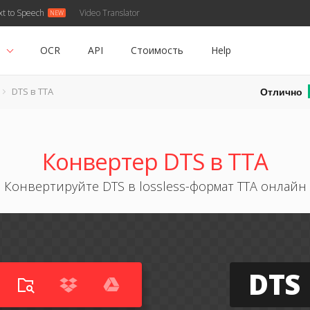
xt to Speech
Video Translator
ь
OCR
API
Стоимость
Help
Отлично
DTS в TTA
Конвертер DTS в TTA
Конвертируйте DTS в lossless-формат TTA онлайн
DTS