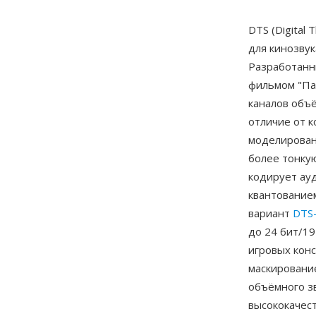
DTS (Digital
для кинозвук
Разработан
фильмом "Пар
каналов объё
отличие от 
моделирован
более тонку
кодирует ау
квантование
вариант
DTS-
до 24 бит/1
игровых кон
маскировани
объёмного з
высококачес