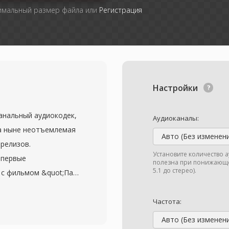
симальный размер файла или
Регистрация
Настройки
канальный аудиокодек,
Аудиоканалы:
 а ныне неотъемлемая
Авто (Без изменен
-релизов.
Установите количество 
впервые
полезна при понижающе
5.1 до стерео).
 с фильмом &quot;Парк
н обеспечивает до 5.1
при битрейтах обычно
Частота:
е от конкурирующих
Авто (Без изменен