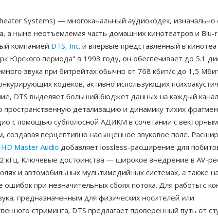
 Theater Systems) — многоканальный аудиокодек, изначально
а, а ныне неотъемлемая часть домашних кинотеатров и Blu-r
ный компанией
DTS, Inc.
и впервые представленный в кинотеат
к Юрского периода" в 1993 году, он обеспечивает до 5.1 д
много звука при битрейтах обычно от 768 кбит/с до 1,5 Мбит
конкурирующих кодеков, активно использующих психоакусти
ие, DTS выделяет больший бюджет данных на каждый канал
ю пространственную детализацию и динамику тихих фрагмен
дио с помощью субполосной АДИКМ в сочетании с векторным
м, создавая перцептивно насыщенное звуковое поле. Расши
HD Master Audio
добавляет lossless-расширение для побито
92 кГц. Ключевые достоинства — широкое внедрение в AV-ре
солях и автомобильных мультимедийных системах, а также 
е ошибок при незначительных сбоях потока. Для работы с к
вука, предназначенным для физических носителей или
твенного стриминга, DTS предлагает проверенный путь от с