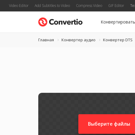
Video Editor
Add Subtitles to Video
Compress Video
GIF Editor
Te
Конвертироват
Главная
Конвертер аудио
Конвертер DTS
Выберите файлы