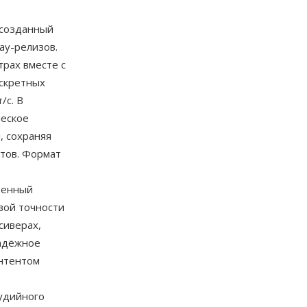
 созданный
ay-релизов.
рах вместе с
искретных
/с. В
ческое
, сохраняя
тов. Формат
ренный
вой точности
сиверах,
надёжное
онтентом
тудийного