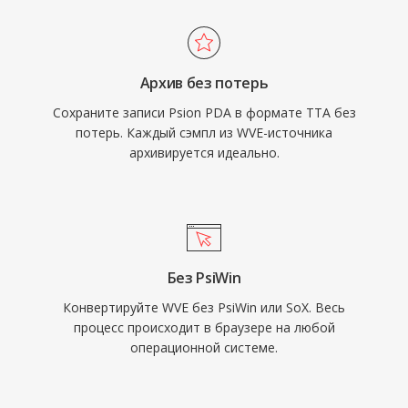
поддержка появилась в нескольких
WVE при восстановлении данных с
портативных плеерах, дав TTA
устаревших SRAM-носителей.
практическое преимущество перед
Архив без потерь
некоторыми конкурирующими lossless-
Сохраните записи Psion PDA в формате TTA без
форматами. Открытая реализация
потерь. Каждый сэмпл из WVE-источника
распространяется под лицензией GNU GPL,
архивируется идеально.
поощряя принятие сообществом и
сторонние интеграции. Хотя более новые
кодеки вроде FLAC захватили большую
долю рынка аудио без потерь, TTA
продолжает служить пользователям,
Без PsiWin
ценящим его простоту и прозрачное
Конвертируйте WVE без PsiWin или SoX. Весь
сжатие.
процесс происходит в браузере на любой
операционной системе.