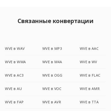
Связанные конвертации
WVE в WAV
WVE в MP3
WVE в AAC
WVE в WMA
WVE в M4A
WVE в WV
WVE в AC3
WVE в OGG
WVE в FLAC
WVE в AU
WVE в VOC
WVE в AMR
WVE в FAP
WVE в AVR
WVE в TTA