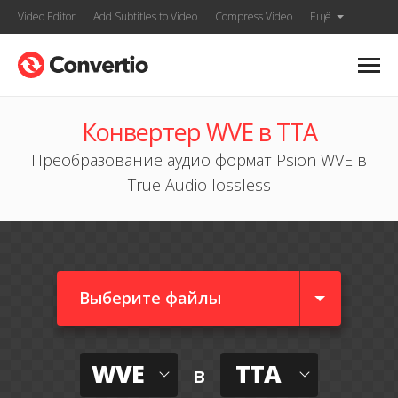
Video Editor
Add Subtitles to Video
Compress Video
Ещё
Конвертер WVE в TTA
Преобразование аудио формат Psion WVE в
True Audio lossless
Выберите файлы
WVE
TTA
в