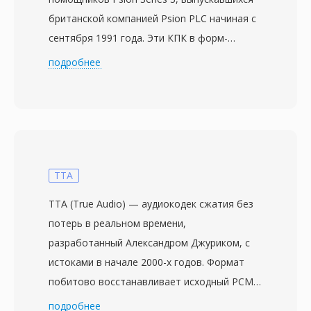
британской компанией Psion PLC начиная с
сентября 1991 года. Эти КПК в форм-
факторе раскладушки имели встроенный
подробнее
диктофон, и вся функция записи голоса
опиралась на файлы WVE. Каждый файл
начинается с ASCII-сигнатуры
&quot;ALawSoundFile**&quot;, за которой
следует минимальный заголовок, а затем —
сырое аудио в кодировке A-law с частотой
TTA
дискретизации 8 кГц, унаследованной от
TTA (True Audio) — аудиокодек сжатия без
стандартов цифровой телефонии. При
потерь в реальном времени,
скорости 8000 байт в секунду одна минута
разработанный Александром Джуриком, с
записи занимает всего 480 КБ, что было
истоками в начале 2000-х годов. Формат
критически важно, учитывая, что
побитово восстанавливает исходный PCM-
устройства Psion хранили данные на SRAM-
поток при декодировании, гарантируя, что
подробнее
картах объёмом обычно от 128 КБ до 2 МБ.