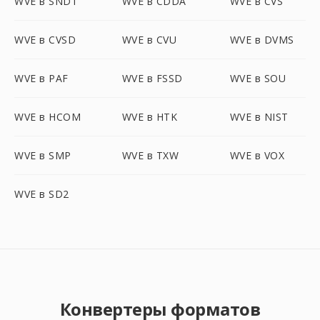
WVE в SNDT
WVE в CDDA
WVE в CVS
WVE в CVSD
WVE в CVU
WVE в DVMS
WVE в PAF
WVE в FSSD
WVE в SOU
WVE в HCOM
WVE в HTK
WVE в NIST
WVE в SMP
WVE в TXW
WVE в VOX
WVE в SD2
Конвертеры форматов