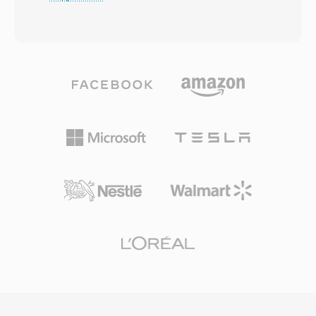
ни одна звуковая деталь не теряется при
Кодировка A-law обеспечивает приемлемую
хранении или передаче. TTA работает как
чёткость речи в рамках жёстких
со стандартным CD-качеством, так и с
ограничений по объёму, отдавая приоритет
контентом высокого разрешения до 32-
разборчивости, а не высококачественному
битных целочисленных сэмплов, подходя
воспроизведению. Файлы WVE можно
для повседневного прослушивания и
конвертировать в WAV и другие
профессионального архивирования.
современные форматы с помощью SoX,
Скорость обработки — одна из
Awave Studio или специализированных
определяющих сильных сторон TTA: кодек
утилит для Psion. Хотя формат — продукт
быстро кодирует и декодирует без высоких
эпохи карманных компьютеров начала 1990-
требований к процессору, оставаясь
х, он имеет историческое значение как один
легковесным даже на старом оборудовании.
из первых форматов аудиозаписи,
Файловая структура поддерживает
предназначенных для портативных
метаданные ID3v1, ID3v2 и APEv2, поэтому
потребительских устройств. Коллекционеры
информация о треках и обложки альбомов
и исследователи истории мобильных
путешествуют вместе с аудио. Аппаратная
вычислений иногда сталкиваются с файлами