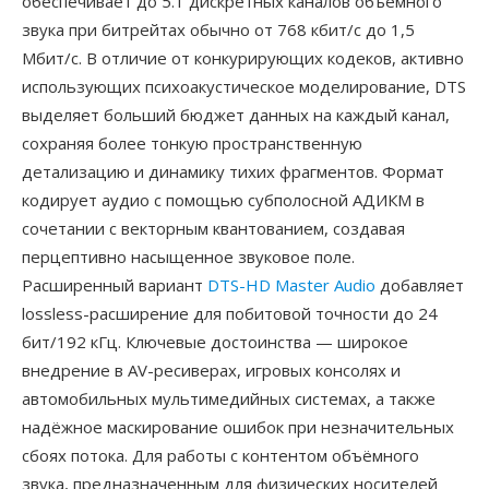
обеспечивает до 5.1 дискретных каналов объёмного
звука при битрейтах обычно от 768 кбит/с до 1,5
Мбит/с. В отличие от конкурирующих кодеков, активно
использующих психоакустическое моделирование, DTS
выделяет больший бюджет данных на каждый канал,
сохраняя более тонкую пространственную
детализацию и динамику тихих фрагментов. Формат
кодирует аудио с помощью субполосной АДИКМ в
сочетании с векторным квантованием, создавая
перцептивно насыщенное звуковое поле.
Расширенный вариант
DTS-HD Master Audio
добавляет
lossless-расширение для побитовой точности до 24
бит/192 кГц. Ключевые достоинства — широкое
внедрение в AV-ресиверах, игровых консолях и
автомобильных мультимедийных системах, а также
надёжное маскирование ошибок при незначительных
сбоях потока. Для работы с контентом объёмного
звука, предназначенным для физических носителей