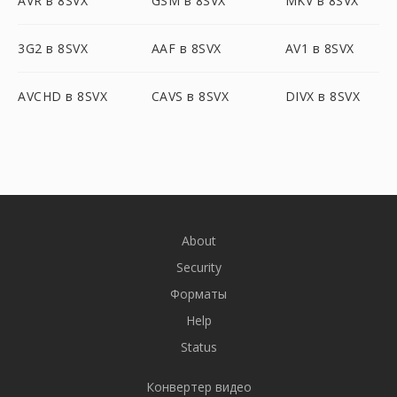
AVR в 8SVX
GSM в 8SVX
MKV в 8SVX
3G2 в 8SVX
AAF в 8SVX
AV1 в 8SVX
AVCHD в 8SVX
CAVS в 8SVX
DIVX в 8SVX
About
Security
Форматы
Help
Status
Конвертер видео