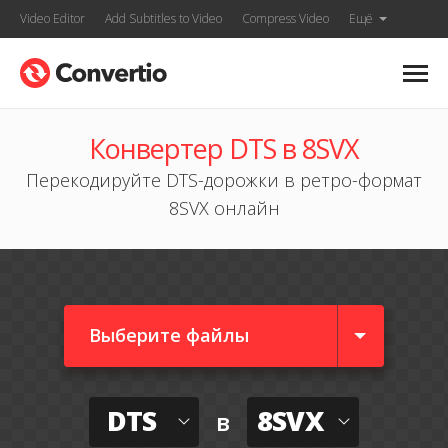
Video Editor
Add Subtitles to Video
Compress Video
Ещё
Конвертер DTS в 8SVX
Перекодируйте DTS-дорожки в ретро-формат
8SVX онлайн
Выберите файлы
DTS
8SVX
в