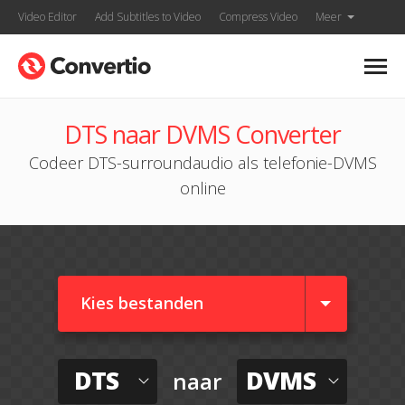
Video Editor
Add Subtitles to Video
Compress Video
Meer
DTS naar DVMS Converter
Codeer DTS-surroundaudio als telefonie-DVMS
online
Kies bestanden
DTS
DVMS
naar