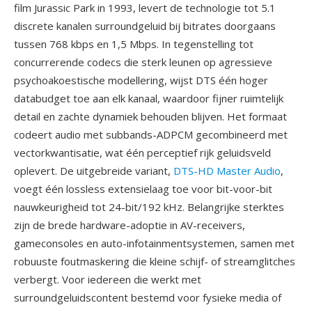
film Jurassic Park in 1993, levert de technologie tot 5.1
discrete kanalen surroundgeluid bij bitrates doorgaans
tussen 768 kbps en 1,5 Mbps. In tegenstelling tot
concurrerende codecs die sterk leunen op agressieve
psychoakoestische modellering, wijst DTS één hoger
databudget toe aan elk kanaal, waardoor fijner ruimtelijk
detail en zachte dynamiek behouden blijven. Het formaat
codeert audio met subbands-ADPCM gecombineerd met
vectorkwantisatie, wat één perceptief rijk geluidsveld
oplevert. De uitgebreide variant,
DTS-HD Master Audio
,
voegt één lossless extensielaag toe voor bit-voor-bit
nauwkeurigheid tot 24-bit/192 kHz. Belangrijke sterktes
zijn de brede hardware-adoptie in AV-receivers,
gameconsoles en auto-infotainmentsystemen, samen met
robuuste foutmaskering die kleine schijf- of streamglitches
verbergt. Voor iedereen die werkt met
surroundgeluidscontent bestemd voor fysieke media of