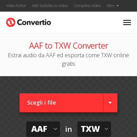
Video Editor
Add Subtitles to Video
Compress Video
Altro
AAF to TXW Converter
Estrai audio da AAF ed esporta come TXW online
gratis
Scegli i file
AAF
TXW
in