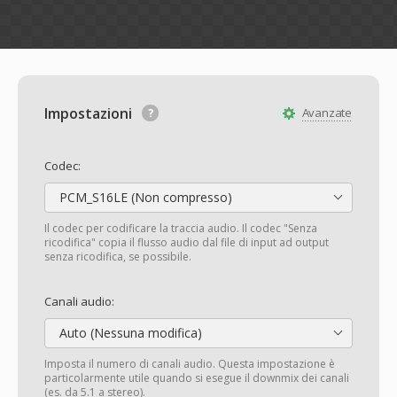
Impostazioni
Avanzate
Codec:
PCM_S16LE (Non compresso)
Il codec per codificare la traccia audio. Il codec "Senza
ricodifica" copia il flusso audio dal file di input ad output
senza ricodifica, se possibile.
Canali audio:
Auto (Nessuna modifica)
Imposta il numero di canali audio. Questa impostazione è
particolarmente utile quando si esegue il downmix dei canali
(es. da 5.1 a stereo).