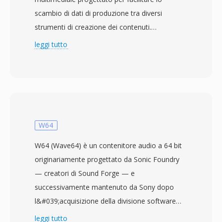
scambio di dati di produzione tra diversi
strumenti di creazione dei contenuti.
Originariamente sviluppato da un consorzio
leggi tutto
che includeva Microsoft, Avid Technology e
Adobe Systems, il formato è ora mantenuto
dall&#039;Advanced Media Workflow
Association (AMWA). Rilasciato per la prima
volta nel 1998, AAF fornisce un ricco
framework di metadati che preserva non solo i
W64
dati essenziali audio e video ma anche le
W64 (Wave64) è un contenitore audio a 64 bit
decisioni editoriali, i parametri degli effetti, le
originariamente progettato da Sonic Foundry
transizioni e le strutture della timeline. Questo
— creatori di Sound Forge — e
lo rende particolarmente prezioso nei flussi di
successivamente mantenuto da Sony dopo
lavoro di post-produzione dove i progetti si
l&#039;acquisizione della divisione software
spostano tra diversi sistemi di editing e devono
desktop di Sonic Foundry nel 2003. Il formato
leggi tutto
mantenere informazioni di composizione