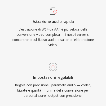
adatto al scoring cinematografico, alla
registrazione di concerti dal vivo e
all&#039;acquisizione di dati scientifici. Sound
Estrazione audio rapida
Forge, Audacity e altre workstation audio
L'estrazione di W64 da AAF è più veloce della
digitali professionali forniscono supporto W64
conversione video completa — i nostri server si
nativo per importazione ed esportazione senza
concentrano sul flusso audio e saltano l'elaborazione
problemi. Per ingegneri e produttori che
video.
lavorano abitualmente con materiale lungo e
ad alta fedeltà, W64 offre l&#039;affidabilità e
la semplicità del WAV senza il frustrante limite
dimensionale.
Impostazioni regolabili
Regola con precisione i parametri audio — codec,
bitrate e qualità — prima della conversione per
personalizzare l'output con precisione.