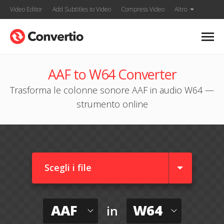
Video Editor
Add Subtitles to Video
Compress Video
Altro
AAF to W64 Converter
Trasforma le colonne sonore AAF in audio W64 —
strumento online
Scegli i file
AAF
W64
in