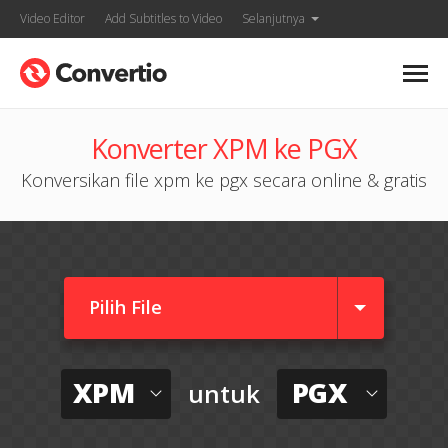
Video Editor
Add Subtitles to Video
Selanjutnya
Konverter XPM ke PGX
Konversikan file xpm ke pgx secara online & gratis
Pilih File
XPM
PGX
untuk