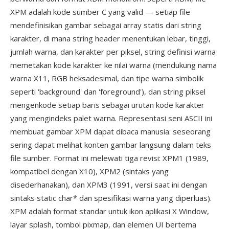
XPM adalah kode sumber C yang valid — setiap file
mendefinisikan gambar sebagai array statis dari string
karakter, di mana string header menentukan lebar, tinggi,
jumlah warna, dan karakter per piksel, string definisi warna
memetakan kode karakter ke nilai warna (mendukung nama
warna X11, RGB heksadesimal, dan tipe warna simbolik
seperti 'background' dan 'foreground'), dan string piksel
mengenkode setiap baris sebagai urutan kode karakter
yang mengindeks palet warna. Representasi seni ASCII ini
membuat gambar XPM dapat dibaca manusia: seseorang
sering dapat melihat konten gambar langsung dalam teks
file sumber. Format ini melewati tiga revisi: XPM1 (1989,
kompatibel dengan X10), XPM2 (sintaks yang
disederhanakan), dan XPM3 (1991, versi saat ini dengan
sintaks static char* dan spesifikasi warna yang diperluas).
XPM adalah format standar untuk ikon aplikasi X Window,
layar splash, tombol pixmap, dan elemen UI bertema