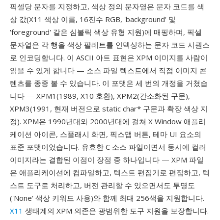
픽셀당 문자를 지정하고, 색상 정의 문자열은 문자 코드를 색
상 값(X11 색상 이름, 16진수 RGB, 'background' 및
'foreground' 같은 심볼릭 색상 유형 지원)에 매핑하며, 픽셀
문자열은 각 행을 색상 팔레트를 인덱싱하는 문자 코드 시퀀스
로 인코딩합니다. 이 ASCII 아트 표현은 XPM 이미지를 사람이
읽을 수 있게 합니다 — 소스 파일 텍스트에서 직접 이미지 콘
텐츠를 종종 볼 수 있습니다. 이 포맷은 세 번의 개정을 거쳤습
니다 — XPM1(1989, X10 호환), XPM2(간소화된 구문),
XPM3(1991, 현재 버전으로 static char* 구문과 확장 색상 지
정). XPM은 1990년대와 2000년대에 걸쳐 X Window 애플리
케이션 아이콘, 스플래시 화면, 픽스맵 버튼, 테마 UI 요소의
표준 포맷이었습니다. 유효한 C 소스 파일이면서 동시에 컬러
이미지라는 결합된 이점이 장점 중 하나입니다 — XPM 파일
은 애플리케이션에 컴파일하고, 텍스트 편집기로 편집하고, 텍
스트 도구로 처리하고, 버전 관리할 수 있으면서도 투명도
('None' 색상 키워드 사용)와 함께 최대 256색을 지원합니다.
X11
생태계의 XPM 의존은 광범위한 도구 지원을 보장합니다.