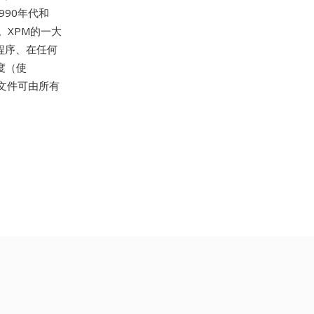
1990年代和
。XPM的一大
程序、在任何
度（使
M文件可由所有