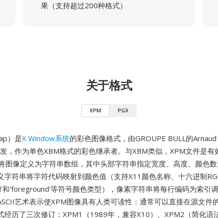
果（支持超过200种格式）
关于格式
XPM
PGX
Map）是
X Window系统
的彩色图像格式，由GROUPE BULL的Arnaud L
开发，作为单色XBM格式的彩色继承者。与XBM类似，XPM文件是有
将图像定义为字符串数组，其中头部字符串指定宽度、高度、颜色数
义字符串将字符代码映射到颜色值（支持X11颜色名称、十六进制RG
ound'和'foreground'等符号颜色类型），像素字符串将每行编码为索
ASCII艺术表示使XPM图像具有人类可读性：通常可以直接在源文件
经历了三次修订：XPM1（1989年，兼容X10）、XPM2（简化语