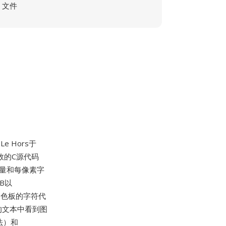
文件
e Hors于
效的C源代码
量和每像素字
B以
引调色板的字符代
的文本中看到图
法）和