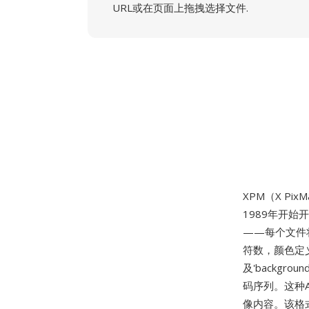
URL或在页面上拖拽选择文件.
XPM（X Pix
1989年开始
——每个文件
符数，颜色定
及'backgr
码序列。这种
像内容。该格式