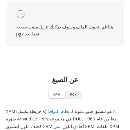
3
هيا قُم بتحويل الملف وسوف يمكنك تنزيل ملفك بصيغة
pgx فِيما بعد
عن الصيغ
XPM
PGX
،
نظام النوافذ X
XPM (خريطة بكسل X) هو تنسيق صور ملونة لـ
طوّره Arnaud Le Hors في مجموعة BULL بدءاً من عام 1989
كخلف ملون لتنسيق XBM أحادي اللون. مثل XBM، ملفات XPM