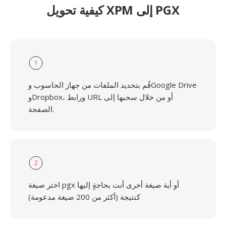
كيفية تحويل XPM إلى PGX
1
قُم بتحديد الملفات من جهاز الحاسوب وGoogle Drive
وDropbox، ورابط URL أو من خلال سحبها إلى
الصفحة.
2
اختر صيغة pgx أو أية صيغة أخرى أنت بحاجةٍ إليها
كنتيجة (أكثر من 200 صيغة مدعومة)