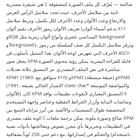
هي شيفرة مصدرية C صالحة — يُعرّف كل ملف الصورة كمصفوفة
ثابتة من سلاسل الأحرف، حيث تحدد سلاسل الرأس العرض
والارتفاع وعدد الألوان وعدد الأحرف لكل بكسل، وتربط سلاسل
تعريف الألوان رموز الأحرف بقيم ألوان (تدعم أسماء ألوان X11
وRGB السداسي عشري وأنواع ألوان رمزية مثل 'background'
و'foreground')، وترمّز سلاسل البكسل كل صف كسلسلة من رموز
الأحرف التي تفهرس لوحة الألوان. هذا التمثيل بأسلوب فن ASCII
يجعل صور XPM قابلة للقراءة البشرية: يمكن رؤية محتوى الصورة
مباشرة في نص الملف المصدري. مر التنسيق بثلاثة تعديلات:
XPM1 (1989، متوافق مع X10) وXPM2 (صيغة مبسطة) وXPM3
(1991، الإصدار الحالي بصيغة static char* والمواصفة الموسعة
للألوان). كان XPM التنسيق المعياري لأيقونات تطبيقات نوافذ X
وشاشات البداية وأزرار الخرائط النقطية وعناصر واجهة المستخدم
المخصصة طوال التسعينيات والألفية. من أبرز مزاياه الجمع بين
كونه ملف مصدري C صالح وصورة ملونة: يمكن ترجمة ملفات XPM
في التطبيقات وتحريرها بأي محرر نصوص ومعالجتها بأدوات نصية
والتحكم في إصداراتها، مع دعم حتى 256 لوناً بشفافية (باستخدام