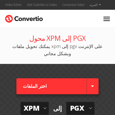
المزيد
Compress Video
Add Subtitles to Video
Video Editor
محول XPM إلى PGX
يمكنك تحويل ملفات xpm إلى pgx على الإنترنت
وبشكل مجاني
اختر الملفات
XPM
PGX
إلى