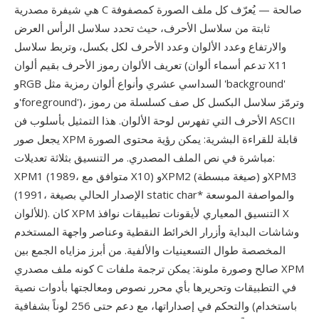
هي شيفرة مصدرية C صالحة — يُعرّف كل ملف الصورة كمصفوفة
ثابتة من سلاسل الأحرف، حيث تحدد سلاسل الرأس العرض
والارتفاع وعدد الألوان وعدد الأحرف لكل بكسل، وتربط سلاسل
تعريف الألوان رموز الأحرف بقيم ألوان (تدعم أسماء ألوان X11
وRGB السداسي عشري وأنواع ألوان رمزية مثل 'background'
و'foreground')، وترمّز سلاسل البكسل كل صف كسلسلة من رموز
الأحرف التي تفهرس لوحة الألوان. هذا التمثيل بأسلوب فن ASCII
يجعل صور XPM قابلة للقراءة البشرية: يمكن رؤية محتوى الصورة
مباشرة في نص الملف المصدري. مر التنسيق بثلاثة تعديلات:
XPM1 (1989، متوافق مع X10) وXPM2 (صيغة مبسطة) وXPM3
(1991، الإصدار الحالي بصيغة static char* والمواصفة الموسعة
للألوان). كان XPM التنسيق المعياري لأيقونات تطبيقات نوافذ X
وشاشات البداية وأزرار الخرائط النقطية وعناصر واجهة المستخدم
المخصصة طوال التسعينيات والألفية. من أبرز مزاياه الجمع بين
كونه ملف مصدري C صالح وصورة ملونة: يمكن ترجمة ملفات XPM
في التطبيقات وتحريرها بأي محرر نصوص ومعالجتها بأدوات نصية
والتحكم في إصداراتها، مع دعم حتى 256 لوناً بشفافية (باستخدام