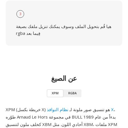
3
هيا قُم بتحويل الملف وسوف يمكنك تنزيل ملفك بصيغة
rgba فِيما بعد
عن الصيغ
XPM
RGBA
،
نظام النوافذ X
XPM (خريطة بكسل X) هو تنسيق صور ملونة لـ
طوّره Arnaud Le Hors في مجموعة BULL بدءاً من عام 1989
كخلف ملون لتنسيق XBM أحادي اللون. مثل XBM، ملفات XPM