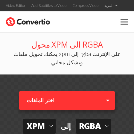
المزيد
Compress Video
Add Subtitles to Video
Video Editor
محول XPM إلى RGBA
يمكنك تحويل ملفات xpm إلى rgba على الإنترنت
وبشكل مجاني
اختر الملفات
XPM
RGBA
إلى