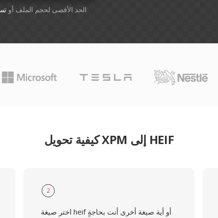
أسقِط الملفات هنا. 1 GB الحد الأقصى لحجم الملف أو
تس
كيفية تحويل XPM إلى HEIF
2
اختر صيغة heif أو أية صيغة أخرى أنت بحاجةٍ