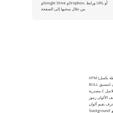
وGoogle Drive وDropbox، ورابط URL أو
من خلال سحبها إلى الصفحة.
BULL بدءاً من عام 1989 كخلف ملون لتنسيق XBM أحادي اللون. مثل XBM، ملفات XPM هي شيفرة
مصدرية C صالحة — يُعرّف كل ملف الصورة كمصفوفة ثابتة من سلاسل الأحرف، حيث تحدد سلاسل
ف الألوان رموز
لوان (تدعم أسماء ألوان X11 وRGB السداسي عشري وأنواع ألوان رمزية مثل
'background' و'foreground')، وترمّز سلاسل البكسل كل صف كسلسلة من رموز الأحرف التي تفهرس