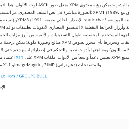
لوحة الألوان. هذا التمثيل بأسلوب فن ASCII يجعل صور XPM
الصورة مباشرة في نص الملف المصدري. مر التنسيق بثلاثة تعديلات:  (1989
جهة المستخدم المخصصة طوال التسعينيات والألفية. من أبرز مزاياه الجم
على XPM يضمن دعماً واسعاً من الأدوات. ملفات XPM تتعامل معها جميع
X11
'None'). اعتماد منظومة
مجموعات أدوات X11 وImageMagick وGIMP والمتصفحات (دعم تراثي).
 Le Hors / GROUPE BULL
الإص