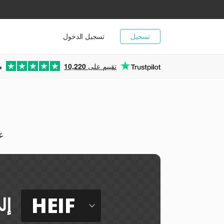
تسجيل
تسجيل الدخول
تقييم على
10,220
م
يمك
HEIF
إل