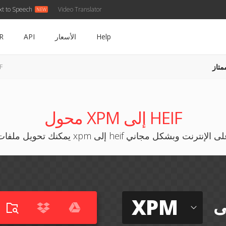
xt to Speech
Video Translator
Help
الأسعار
API
R
متاز
XPM
محول XPM إلى HEIF
نك تحويل ملفات xpm إلى heif على الإنترنت وبشكل مجاني
XPM
ى