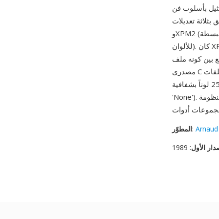
 قابلة للقراءة البشرية: يمكن رؤية محتوى
XPM1، متوافق مع X10)
وXPM2 (صيغة مبسطة) وXPM3 (1991، الإصدار الحالي بصيغة static char* والمواصفة الموسعة
للألوان). كان XPM التنسيق المعياري لأيقونات تطبيقات نوافذ X وشاشات البداية وأزرار الخرائط النقطية
ع بين كونه ملف
مصدري C صالح وصورة ملونة: يمكن ترجمة ملفات XPM في التطبيقات وتحريرها بأي محرر نصوص
ومعالجتها بأدوات نصية والتحكم في إصداراتها، مع دعم حتى 256 لوناً بشفافية (باستخدام كلمة اللون
Arnaud
:
المطوّر
دار الأول
: 1989