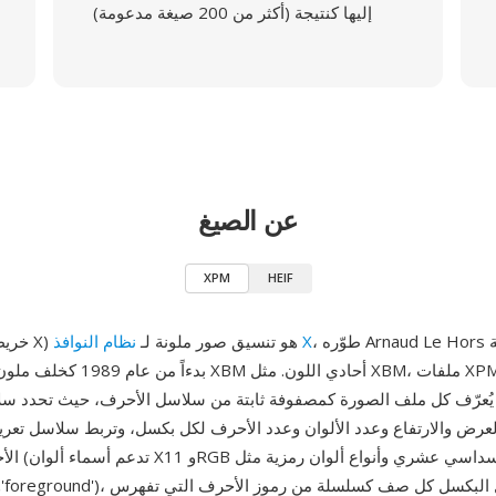
إليها كنتيجة (أكثر من 200 صيغة مدعومة)
عن الصيغ
XPM
HEIF
، طوّره Arnaud Le Hors في مجموعة
نظام النوافذ X
XPM (خريطة بكسل X) هو تنسيق صور ملونة لـ
عرض والارتفاع وعدد الألوان وعدد الأحرف لكل بكسل، وتربط سلاسل تعري
الأحرف بقيم أ