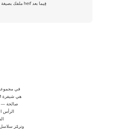
ملفك بصيغة heif فِيما بعد
الرأس ال