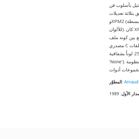
 قابلة للقراءة البشرية: يمكن رؤية محتوى
XPM1، متوافق مع X10)
وXPM2 (صيغة مبسطة) وXPM3 (1991، الإصدار الحالي بصيغة static char* والمواصفة الموسعة
للألوان). كان XPM التنسيق المعياري لأيقونات تطبيقات نوافذ X وشاشات البداية وأزرار الخرائط النقطية
ع بين كونه ملف
مصدري C صالح وصورة ملونة: يمكن ترجمة ملفات XPM في التطبيقات وتحريرها بأي محرر نصوص
ومعالجتها بأدوات نصية والتحكم في إصداراتها، مع دعم حتى 256 لوناً بشفافية (باستخدام كلمة اللون
Arnaud
:
المطوّر
دار الأول
: 1989