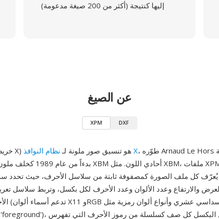
إليها كنتيجة (أكثر من 200 صيغة مدعومة)
عن الصيغ
XPM
DXF
، طوّره Arnaud Le Hors في مجموعة
نظام النوافذ X
XPM (خريطة بكسل X) هو تنسيق صور ملونة لـ
عرض والارتفاع وعدد الألوان وعدد الأحرف لكل بكسل، وتربط سلاسل تعري
الأحرف بقيم أ