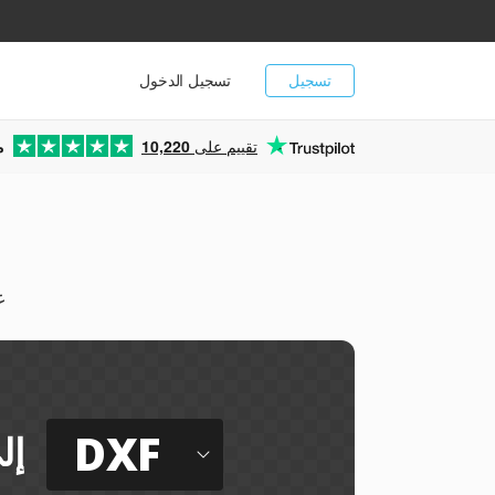
تسجيل
تسجيل الدخول
تقييم على
10,220
م
يم
DXF
إل