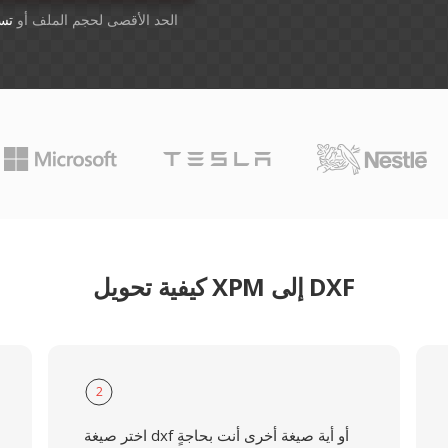
أسقِط الملفات هنا. 1 GB الحد الأقصى لحجم الملف أو
تس
كيفية تحويل XPM إلى DXF
2
اختر صيغة dxf أو أية صيغة أخرى أنت بحاجةٍ