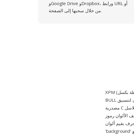
وGoogle Drive وDropbox، ورابط URL أو
من خلال سحبها إلى الصفحة.
BULL بدءاً من عام 1989 كخلف ملون لتنسيق XBM أحادي اللون. مثل XBM، ملفات XPM هي شيفرة
مصدرية C صالحة — يُعرّف كل ملف الصورة كمصفوفة ثابتة من سلاسل الأحرف، حيث تحدد سلاسل
ف الألوان رموز
لوان (تدعم أسماء ألوان X11 وRGB السداسي عشري وأنواع ألوان رمزية مثل
'background' و'foreground')، وترمّز سلاسل البكسل كل صف كسلسلة من رموز الأحرف التي تفهرس