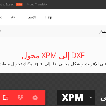
xt to Speech
Video Translator
Help
الأسعار
API
R
متاز
PM
محول XPM إلى DXF
كنك تحويل ملفات xpm إلى dxf على الإنترنت وبشكل مجاني
XPM
ى