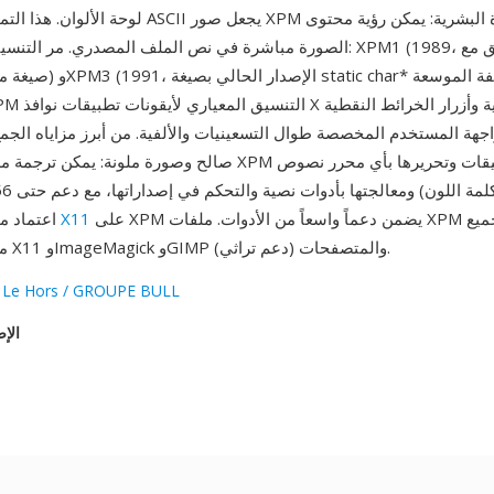
لوحة الألوان. هذا التمثيل بأسلوب فن ASCII يجعل صور XPM
الصورة مباشرة في نص الملف المصدري. مر التنسيق بثلاثة تعديلات:  (1989
جهة المستخدم المخصصة طوال التسعينيات والألفية. من أبرز مزاياه الجم
على XPM يضمن دعماً واسعاً من الأدوات. ملفات XPM تتعامل معها جميع
X11
'None'). اعتماد منظومة
مجموعات أدوات X11 وImageMagick وGIMP والمتصفحات (دعم تراثي).
 Le Hors / GROUPE BULL
الإص