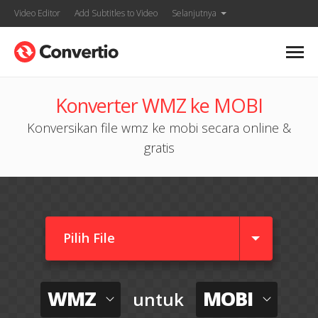
Video Editor
Add Subtitles to Video
Selanjutnya
Konverter WMZ ke MOBI
Konversikan file wmz ke mobi secara online &
gratis
Pilih File
WMZ
MOBI
untuk